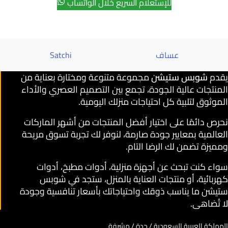
للإستعلام السريع خلال الواتساب
عساف
Satchi
يقدم
شوبس ستيشن
مجموعة متنوعة ومختارة بعناية من
المنتجات عالية الجودة، تجمع بين التصميم العصري والأداء
الموثوق لتلبية كل احتياجات منزلك اليومية.
نحرص دائمًا على اختيار أفضل المنتجات من أشهر الماركات
العالمية بمعايير جودة صارمة، لنوفر لك تجربة تسوق مريحة
ومميزة تضمن لك الرضا التام.
سواء كنت تبحث عن أجهزة منزلية، أدوات مطبخ، أدوات
كهربائية، أو منتجات العناية بالمنزل، ستجد في شوبس
ستيشن ما يناسب ذوقك واحتياجاتك بأسعار تنافسية وجودة
لا تُضاهى.
المملكة العربية السعودية / جدة / مشرفة