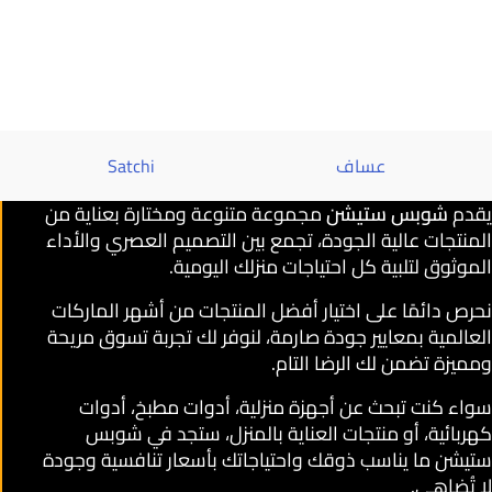
عساف
Satchi
يقدم
شوبس ستيشن
مجموعة متنوعة ومختارة بعناية من
المنتجات عالية الجودة، تجمع بين التصميم العصري والأداء
الموثوق لتلبية كل احتياجات منزلك اليومية.
نحرص دائمًا على اختيار أفضل المنتجات من أشهر الماركات
العالمية بمعايير جودة صارمة، لنوفر لك تجربة تسوق مريحة
ومميزة تضمن لك الرضا التام.
سواء كنت تبحث عن أجهزة منزلية، أدوات مطبخ، أدوات
كهربائية، أو منتجات العناية بالمنزل، ستجد في شوبس
ستيشن ما يناسب ذوقك واحتياجاتك بأسعار تنافسية وجودة
لا تُضاهى.