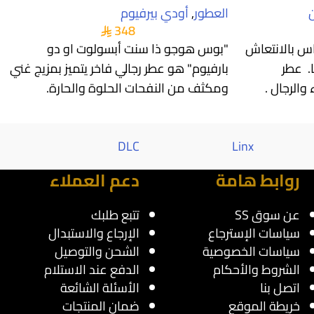
العطور
,
أودي بيرفيوم
348
اس بالانتعاش
"بوس هوجو ذا سنت أبسولوت او دو
ا. عطر
بارفيوم" هو عطر رجالي فاخر يتميز بمزيج غني
الرجال .
ومكثف من النفحات الحلوة والحارة.
Al saif
DLC
Linx
روابط هامة
دعم العملاء
عن سوق SS
تتبع طلبك
سياسات الإسترجاع
الإرجاع والاستبدال
سياسات الخصوصية
الشحن والتوصيل
الشروط والأحكام
الدفع عند الاستلام
اتصل بنا
الأسئلة الشائعة
خريطة الموقع
ضمان المنتجات