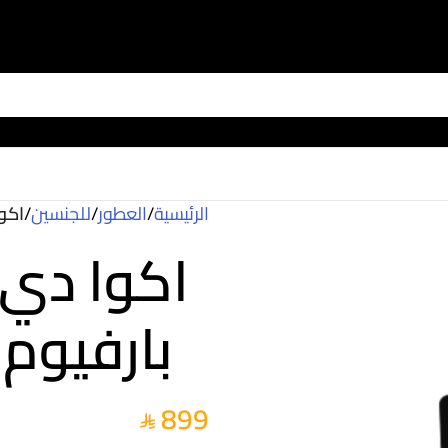
الرئيسية
/
العطور
/
للجنسين
/
اكوا
اكوا دي ب
بارفيوم (ل
899