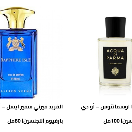
ا اوسمانثوس – أو دي
الفريد فيرني سفير ايسل – 
 100مل
بارفيوم (للجنسين) 80مل