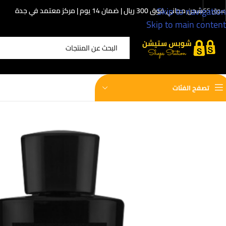
Skip to navigation
شحن مجاني فوق 300 ريال | ضمان 14 يوم | مركز معتمد في جدة
سوق SS
Skip to main content
اختر الفئة
تصفح الفئات