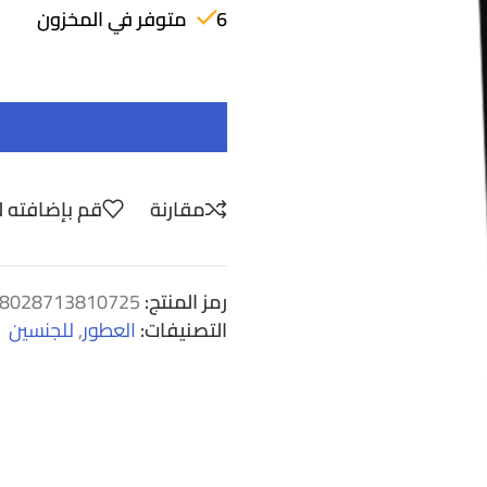
6 متوفر في المخزون
مقارنة
قم بإضافته ل
رمز المنتج:
8028713810725
التصنيفات:
العطور
,
للجنسين