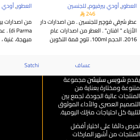
العطور
,
أودي بيرفيوم
,
للجنسين
العطور
,
أودي ب
246
عطر شرقي فوچير للجنسين . من اصدارات دار
الأزياء " افنان" . العطر من اصدارات عام
 Parma
2016. الحجم 100ml. تتوج قمة التكوين
مبهجة، غنية ،
العطري برائحة الحمضيات.
عساف
Satchi
يقدم
شوبس ستيشن
مجموعة
متنوعة ومختارة بعناية من
المنتجات عالية الجودة، تجمع بين
التصميم العصري والأداء الموثوق
لتلبية كل احتياجات منزلك اليومية.
نحرص دائمًا على اختيار أفضل
المنتجات من أشهر الماركات