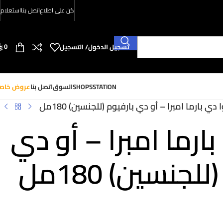
كن على اطلاع
اتصل بنا
استعلام
0
تسجيل الدخول/ التسجيل
SHOPSSTATION
السوق
اتصل بنا
عروض خاص
 دي بارما امبرا – أو دي بارفيوم (للجنسين) 180مل
ارما امبرا – أو دي
لجنسين) 180مل