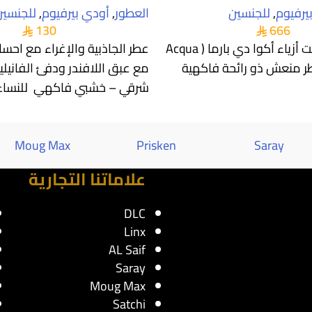
يرفيوم
,
للجنسين
العطور
,
أودي بيرفيوم
,
للجنسين
130
666
من اصدارات بيت أزياء أكوا دي بارما ( Acqua
عطر الجاذبية والإغراء مع احس
di) . عطر منعش ذو رائحة فاكهية
مع عبق اللافندر ودفئ الفانيلي
شرقي – خشبي فاكهي للنساء و
تتوج قمة العطر
Moug Max
Prisken
Saray
علاماتنا التجارية
DLC
Linx
AL Saif
Saray
Moug Max
Satchi