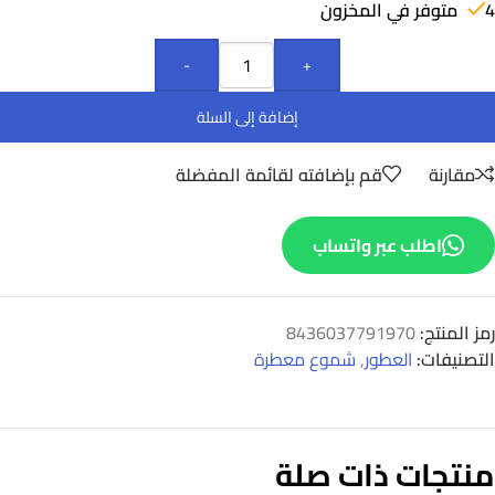
4 متوفر في المخزون
-
+
إضافة إلى السلة
مقارنة
قم بإضافته لقائمة المفضلة
اطلب عبر واتساب
رمز المنتج:
8436037791970
التصنيفات:
العطور
,
شموع معطرة
منتجات ذات صلة