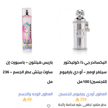
اليكساندر جي ذا كوليكتور
باريس هيلتون – باسبورت إن
سيلفر اومبر – أو دي بارفيوم
ساوث بيتش عطر الجسم – 236
(للجنسين) 100مل
مل
العطور
,
أودي بيرفيوم
,
للجنسين
العطور
,
الوجه والجسم
68
259
عطر متفرد تطغى عليه فخامة رائحة