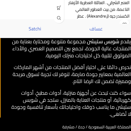
العنبر الشرقي . العائلة العطرية الأزهار
الناعمة. من بيت العطور العالمي
الكسندر جيه (Alexandre.j) . عطر
عساف
Satchi
يقدم
شوبس ستيشن
مجموعة متنوعة ومختارة بعناية من
المنتجات عالية الجودة، تجمع بين التصميم العصري والأداء
الموثوق لتلبية كل احتياجات منزلك اليومية.
نحرص دائمًا على اختيار أفضل المنتجات من أشهر الماركات
العالمية بمعايير جودة صارمة، لنوفر لك تجربة تسوق مريحة
ومميزة تضمن لك الرضا التام.
سواء كنت تبحث عن أجهزة منزلية، أدوات مطبخ، أدوات
كهربائية، أو منتجات العناية بالمنزل، ستجد في شوبس
ستيشن ما يناسب ذوقك واحتياجاتك بأسعار تنافسية وجودة
لا تُضاهى.
المملكة العربية السعودية / جدة / مشرفة