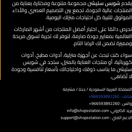
يقدم
شوبس ستيشن
مجموعة متنوعة ومختارة بعناية من
المنتجات عالية الجودة، تجمع بين التصميم العصري والأداء
الموثوق لتلبية كل احتياجات منزلك اليومية.
نحرص دائمًا على اختيار أفضل المنتجات من أشهر الماركات
العالمية بمعايير جودة صارمة، لنوفر لك تجربة تسوق مريحة
ومميزة تضمن لك الرضا التام.
سواء كنت تبحث عن أجهزة منزلية، أدوات مطبخ، أدوات
كهربائية، أو منتجات العناية بالمنزل، ستجد في شوبس
ستيشن ما يناسب ذوقك واحتياجاتك بأسعار تنافسية وجودة
لا تُضاهى.
المملكة العربية السعودية / جدة / مشرفة
هاتف : 966593892260+
واتس : 966593892260+
بريد الكتروني:
info@shopsstation.com
الدعم الفني :
support@shopsstation.com