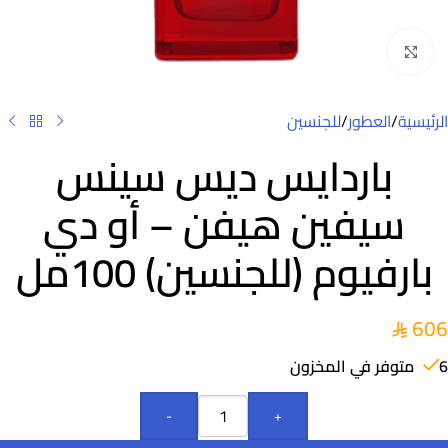
Click to enlarge
الرئيسية
/
العطور
/
للجنسين
باردايس ديس سينس
سيفين هيفن – أو دي
بارفيوم (للجنسين) 100مل
606
6 متوفر في المخزون
-
+