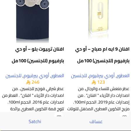
افنان 9 ايه ام صباح – أو دي
افنان تربيوت بلو – أو دي
بارفيوم (للجنسين) 100مل
بارفيوم (للجنسين) 100مل
العطور
,
أودي بيرفيوم
,
للجنسين
العطور
,
أودي بيرفيوم
,
للجنسين
246
123
عطر منعش للنساء والرجال. من
عطر شرقي فوچير للجنسين . من
اصدارات دار الأزياء " افنان" . من
اصدارات دار الأزياء " افنان" . العطر من
إصدارات عام 2019. الحجم 100ml.
اصدارات عام 2016. الحجم 100ml.
مزيج التكوين العطري المذهل للنوتات
تتوج قمة التكوين العطري برائحة
العليا من الكباد
الحمضيات.
عساف
Satchi