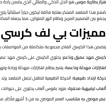
هزاز بطارية موس
هو الحل الذكي والمثالي الذي يضمن راحة طفل
صُمم هذا المقعد المبتكر بعناية فائقة ليكون خياراً استثنائياً يلب
يجمع بين التصميم المريح ونظام الهز المتوازن، مما يجعله المك
مميزات بي لف كرسي 
يتضمن هذا الكرسي الفاخر مجموعة متكاملة من المواصفات و
كرسي مهد عميق وناعم:
يحتوي الكرسي على كرسي مهد عميق يو
اهتزازات مهدئة وناعمة:
يتميز بنظام اهتزازات مهدئة وراحة وته
حركة ارتداد طبيعية:
الحركة الطبيعية للطفل تجعل المقعد يرتد ب
ألعاب ترفيهية محفزة:
مزود بقوس ألعاب يحتوي على حيوانات لطيف
عمر موصى به متناسب:
العمر الموصى به من 3 أشهر فأكثر، مما يجعله مناسباً لمرحلة الاكتشاف والنمو المبكر من الرضع إلى الأطفال الصغار.