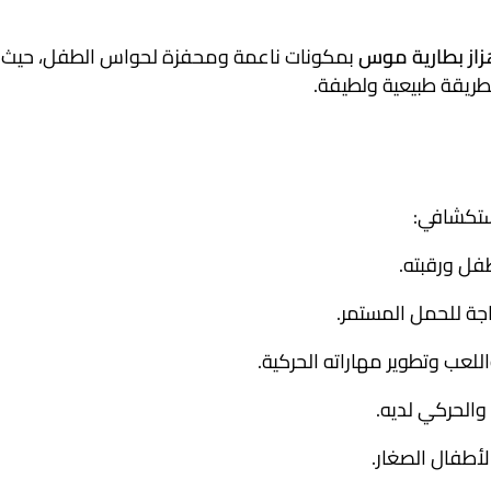
از بطارية موس
بمكونات ناعمة ومحفزة لحواس الطفل، حيث
بطريقة طبيعية ولطيفة.
ستكشافي:
فل ورقبته.
اجة للحمل المستمر.
لعب وتطوير مهاراته الحركية.
والحركي لديه.