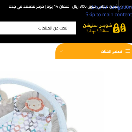
Skip to navigation
شحن مجاني فوق 300 ريال | ضمان 14 يوم | مركز معتمد في جدة
سوق SS
Skip to main content
اختر الفئة
تصفح الفئات