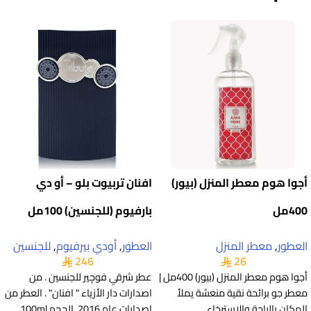
أجوا هوم معطر المنزل (بيور)
افنان تربيوت بلو – أو دي
400مل
بارفيوم (للجنسين) 100مل
العطور
,
معطر المنزل
العطور
,
أودي بيرفيوم
,
للجنسين
246
26
أجوا هوم معطر المنزل (بيور) 400مل |
عطر شرقي فوچير للجنسين . من
معطر جو برائحة نقية منعشة يملأ
اصدارات دار الأزياء " افنان" . العطر من
المكان بالراحة والاسترخاء.
اصدارات عام 2016. الحجم 100ml.