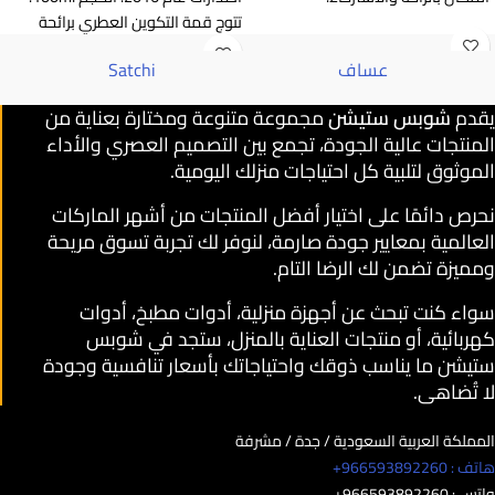
تتوج قمة التكوين العطري برائحة
الحمضيات.
عساف
Satchi
يقدم
شوبس ستيشن
مجموعة متنوعة ومختارة بعناية من
المنتجات عالية الجودة، تجمع بين التصميم العصري والأداء
الموثوق لتلبية كل احتياجات منزلك اليومية.
نحرص دائمًا على اختيار أفضل المنتجات من أشهر الماركات
العالمية بمعايير جودة صارمة، لنوفر لك تجربة تسوق مريحة
ومميزة تضمن لك الرضا التام.
سواء كنت تبحث عن أجهزة منزلية، أدوات مطبخ، أدوات
كهربائية، أو منتجات العناية بالمنزل، ستجد في شوبس
ستيشن ما يناسب ذوقك واحتياجاتك بأسعار تنافسية وجودة
لا تُضاهى.
المملكة العربية السعودية / جدة / مشرفة
هاتف : 966593892260+
واتس : 966593892260+