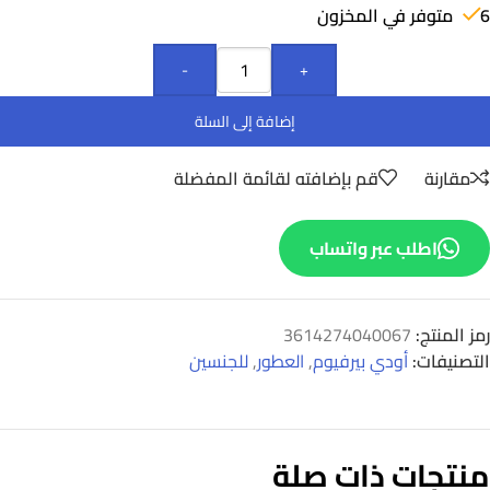
6 متوفر في المخزون
-
+
إضافة إلى السلة
مقارنة
قم بإضافته لقائمة المفضلة
اطلب عبر واتساب
رمز المنتج:
3614274040067
التصنيفات:
أودي بيرفيوم
,
العطور
,
للجنسين
منتجات ذات صلة