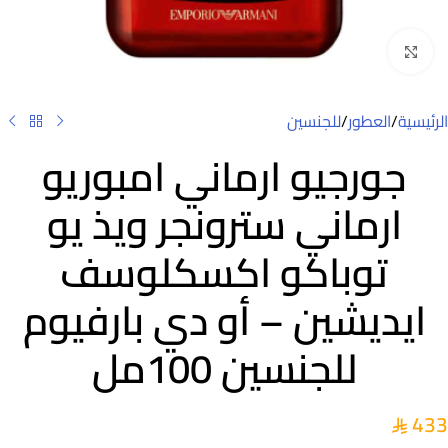
Click to enlarge
الرئيسية
/
العطور
/
للجنسين
جورجيو ارماني امبوريو
ارماني سترونجر ويذ يو
توباكو اكسكلوسف
ايديشين – أو دي بارفيوم
للجنسين 100مل
433