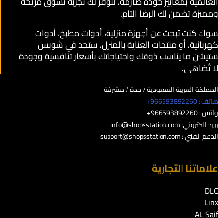
العالمية بمعايير جودة صارمة، لنوفر لك تجربة تسوق مريحة
ومميزة تضمن لك الرضا التام.
سواء كنت تبحث عن أجهزة منزلية، أدوات مطبخ، أدوات
كهربائية، أو منتجات العناية بالمنزل، ستجد في شوبس
ستيشن ما يناسب ذوقك واحتياجاتك بأسعار تنافسية وجودة
لا تُضاهى.
المملكة العربية السعودية / جدة / مشرفة
هاتف : 966593892260+
واتس : 966593892260+
بريد الكتروني:
info@shopsstation.com
الدعم الفني :
support@shopsstation.com
علاماتنا التجارية
DLC
Linx
AL Saif