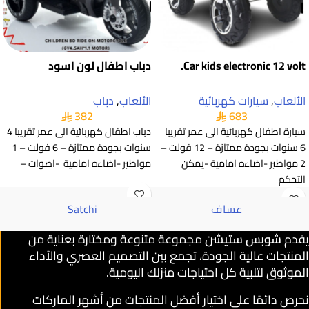
Car kids electronic 12 volt.
دباب اطفال لون اسود
الألعاب
,
سيارات كهربائية
الألعاب
,
دباب
382
683
سيارة اطفال كهربائية الى عمر تقريبا
دباب اطفال كهربائية الى عمر تقريبا 4
6 سنوات بجودة ممتازة – 12 فولت –
سنوات بجودة ممتازة – 6 فولت – 1
2 مواطير -اضاءه امامية -يمكن
مواطير -اضاءه امامية -اصوات –
التحكم
عساف
Satchi
يقدم
شوبس ستيشن
مجموعة متنوعة ومختارة بعناية من
المنتجات عالية الجودة، تجمع بين التصميم العصري والأداء
الموثوق لتلبية كل احتياجات منزلك اليومية.
نحرص دائمًا على اختيار أفضل المنتجات من أشهر الماركات