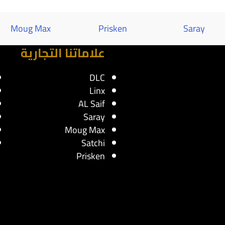
Moug Max
Prisken
Saray
علاماتنا التجارية
DLC
Linx
AL Saif
Saray
Moug Max
Satchi
Prisken