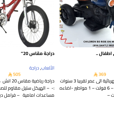
اطفال ..
دراجة مقاس 20″
الألعاب
,
دراجة
505
369
دباب اطفال كهربائية الى عمر تقريبا 3 سنوات
دراجة رياضية
بجودة ممتازة – 6 فولت – 1 مواطير -اضاءه
:- – الهيكل ستيل مقاوم للص
ت –
مساعدات امامية – فرامل د