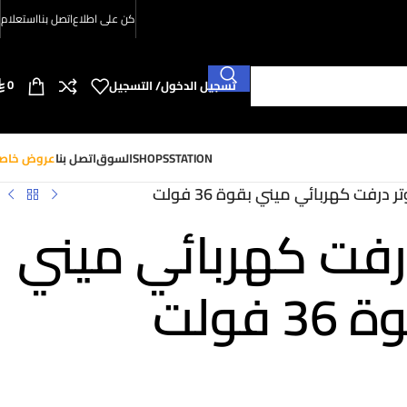
كن على اطلاع
اتصل بنا
استعلام
0
تسجيل الدخول/ التسجيل
SHOPSSTATION
السوق
اتصل بنا
عروض خاص
 درفت كهربائي ميني بقوة 36 فولت
فت كهربائي ميني
36 فولت