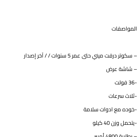
المواصفات
– سكوتر درفت ميني حتى عمر 5 سنوات / / آخر إصدار
– شاشة عرض
-36 فولت
-ثلاث سرعات
-خوده مع ادوات سلامة
-يتحمل وزن 40 كيلو
– بطارية 4800 أمبير