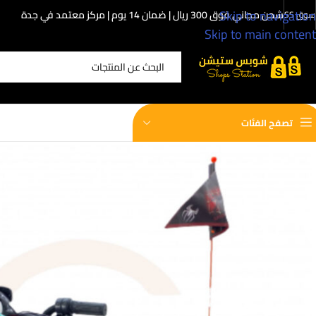
Skip to navigation
شحن مجاني فوق 300 ريال | ضمان 14 يوم | مركز معتمد في جدة
سوق SS
Skip to main content
اختر الفئة
تصفح الفئات