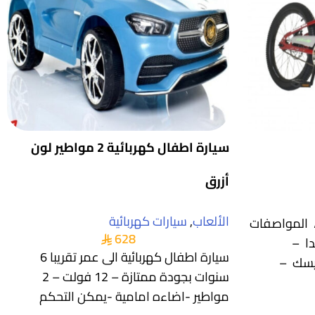
سيارة اطفال كهربائية 2 مواطير لون
أزرق
الألعاب
,
سيارات كهربائية
 مقاس 20 انش ، المواصفات
628
دا –
سيارة اطفال كهربائية الى عمر تقريبا 6
يسك –
سنوات بجودة ممتازة – 12 فولت – 2
مواطير -اضاءه امامية -يمكن التحكم