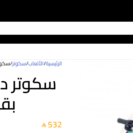
الرئيسية
/
الألعاب
/
سكوتر
/
سكوتر
سكوتر در
بقوة 
532