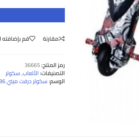
مقارنة
قم بإضافته ل
رمز المنتج:
36665
التصنيفات:
الألعاب
,
سكوتر
الوسم:
سكوتر درفت ميني 36 فولت