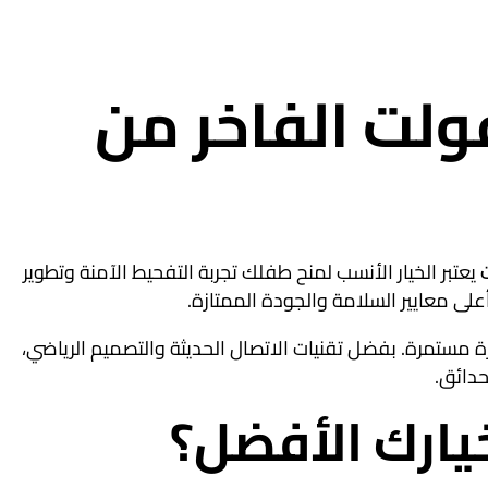
 شراء سكوتر درفت ميني 36 فولت الفاخر من
يعتبر الخيار الأنسب لمنح طفلك تجربة التفحيط الآمنة وتطوير
ي وبطارية سعة 4800 أمبير لضمان وقت لعب أطول وإثارة مستمرة. بفضل تقنيات الاتصال الحديثة والتصميم الرياضي،
دائق.