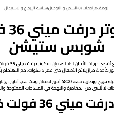
الوصف
مراجعات (0)
الشحن و التوصيل
سياسة الإرجاع والاستبدال
دليل
شوبس ستيشن
مع أقصى درجات الأمان لطفلك، فإن
سكوتر درفت ميني 36 فولت
 سنوات، مع الاهتمام بأعلى معايير السلامة والجودة الممتازة.
يقدم لك متجر شوبس ستيشن هذا السكوتر المتميز والمزود بمحرك قو
 لا تُنسى من المغامرة والبهجة في المساحات المفتوحة والح
ولت خيارك الأفضل؟