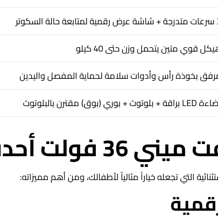
عة حالة السكوتر
كل قوي متين يتحمل وزن حتى 40 كيلو
رفق بخوذة رأس وأدوات سلامة لحماية المفصل واليدين
L براقة + بلوتوث + بوري (بوق) مقترن بالبلوتوث
لت أحدث إصدار
ية التي تجعله خياراً مثالياً لأطفالك، ومن أهم مميزاته: