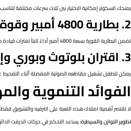
يمنحك السكوتر إمكانية الاختيار بين ثلاث سرعات مختلفة لتن
2. بطارية 4800 أمبير وقوة 36 فولت
تضمن البطارية القوية بسعة 4800 أمبير أداءً ثابتاً لفترات قيادة طويلة، مما يتيح للطفل الاستمتاع بحركات الدرفت والدوران 360 درجة دون توقف مفاجئ.
3. اقتران بلوتوث وبوري وإضاءات جذابة
يمكن للطفل تشغيل مقاطعه الصوتية المفضلة أثناء التفحيط عبر ا
الفوائد التنموية والم
لا تقتصر أهمية امتلاك هذه اللعبة على الترفيه والتشويق فقط،
تطوير التوازن والسيطرة:
يساعد التحكم في حركات الدرفت الدائري