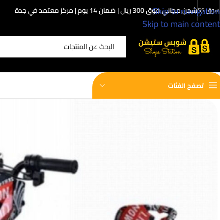
Skip to navigation
شحن مجاني فوق 300 ريال | ضمان 14 يوم | مركز معتمد في جدة
سوق SS
Skip to main content
اختر الفئة
تصفح الفئات