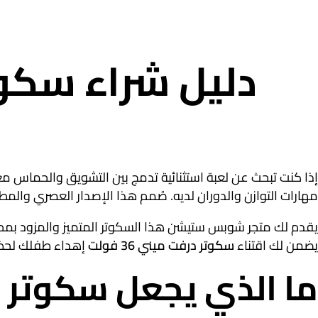
إذا كنت تبحث عن لعبة استثنائية تدمج بين التشويق والحماس 
مهارات التوازن والدوران لديه. صُمم هذا الإصدار العصري والمطور كأحدث طراز يلائم الأطفال حتى عمر 5
يضمن لك اقتناء
سكوتر درفت ميني 36 فولت
إهداء طفلك لحظات
ما الذي يجعل سكوتر درفت ميني 36 ف