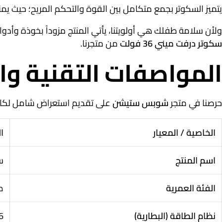
يتميز السكوتر بجمع متكامل بين القوة والتحكم المريح؛ حيث يمنحك نظام الطاقة بقوة 36 فولت مع ثلاث سرعات متدرجة إمكانية الت
ولأن سلامة طفلك هي أولويتنا، يأتي المنتج مزوداً بخوذة وأدوات سلامة لحماية اليدي
سكوتر درفت ميني 36 فولت
من متجرنا.
المواصفات التقنية والشا
حرصنا في متجر
شوبس ستيشن
على تقديم استعراض شامل لكافة
الخاصية / المعيار
ا
اسم المنتج
سك
الفئة العمرية
من
نظام الطاقة (البطارية)
36 فولت (36V