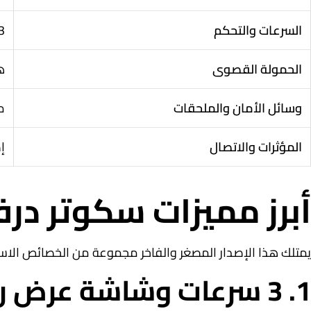
السرعات والتحكم
3 سرعات متدرجة + شاشة عرض رقمية لمتاب
الحمولة القصوى
هي
وسائل الأمان والملحقات
م
المؤثرات والاتصال
إضاءة ED
أبرز مميزات سكوتر درفت ميني 36 فو
يمتلك هذا الإصدار المصغر والفاخر مجموعة من الخصائص الاستثنائ
1. 3 سرعات وشاشة عرض رقمية