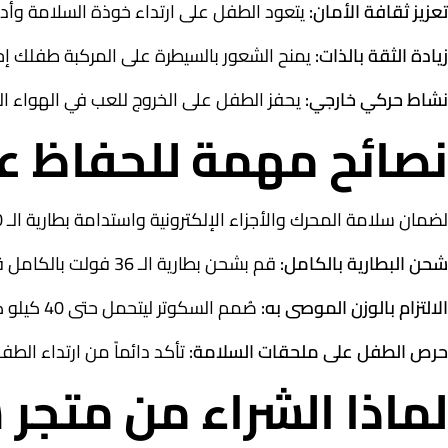
تعزيز ثقافة الأمان:
يتعود الطفل على ارتداء خوذة السلامة وأدو
زيادة الثقة بالذات:
يمنح الشعور بالسيطرة على المركبة طفلك إحس
نشاط حركي خارجي:
يحفز الطفل على الخروج للعب في الهواء الط
نصائح مهمة للحفاظ عل
لضمان سلامة المحرك والأجزاء الإلكترونية واستدامة بطارية الـ 4800 أمبير، نوصي باتباع الإرشادات التالية:
شحن البطارية بالكامل:
قم بشحن بطارية الـ 36 فولت بالكامل قبل أول استخدام، وتجنب تركها فارغة تماماً لفترات طويلة.
الالتزام بالوزن الموصى به:
صُمم السكوتر ليتحمل حتى 40 كيلو كحد أقصى، لذا يُفضل عدم تجاوز الوزن لضمان سلامة الهيكل والمحرك.
حرص الطفل على ملحقات السلامة:
تأكد دائماً من ارتداء الطف
لماذا الشراء من متج