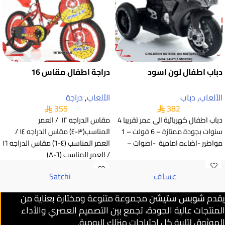
دباب اطفال لون اسود
دراجة اطفال مقاس 16
الألعاب
,
دباب
الألعاب
,
دراجة
355
382
دباب اطفال كهربائية الى عمر تقريبا 4
مقاس الدراجه ١٢ / العمر
سنوات بجودة ممتازة – 6 فولت – 1
المناسب(٣-٤) مقاس الدراجه ١٤ /
مواطير -اضاءه امامية -اصوات –
العمر المناسب (٤-٦) مقاس الدراجه ١٦
/ العمر المناسب (٦-٨)
عساف
Satchi
يقدم
شوبس ستيشن
مجموعة متنوعة ومختارة بعناية من
المنتجات عالية الجودة، تجمع بين التصميم العصري والأداء
الموثوق لتلبية كل احتياجات منزلك اليومية.