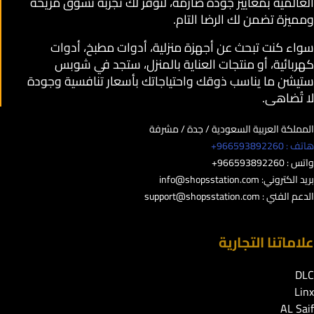
العالمية بمعايير جودة صارمة، لنوفر لك تجربة تسوق مريحة
ومميزة تضمن لك الرضا التام.
سواء كنت تبحث عن أجهزة منزلية، أدوات مطبخ، أدوات
كهربائية، أو منتجات العناية بالمنزل، ستجد في شوبس
ستيشن ما يناسب ذوقك واحتياجاتك بأسعار تنافسية وجودة
لا تُضاهى.
المملكة العربية السعودية / جدة / مشرفة
هاتف : 966593892260+
واتس : 966593892260+
بريد الكتروني:
info@shopsstation.com
الدعم الفني :
support@shopsstation.com
علاماتنا التجارية
DLC
Linx
AL Saif