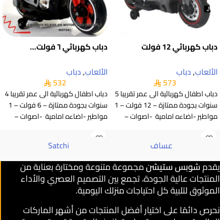
دباب كهربائي 12 فولت
دباب كهربائي ٦ فولت…
الألعاب
,
دباب
الألعاب
,
دباب
532
573
دباب اطفال كهربائية الى عمر تقريبا 5
دباب اطفال كهربائية الى عمر تقريبا 4
سنوات بجودة ممتازة – 12 فولت – 1
سنوات بجودة ممتازة – 6 فولت – 1
مواطير -اضاءه امامية -اصوات –
مواطير -اضاءه امامية -اصوات –
عساف
Satchi
يقدم
شوبس ستيشن
مجموعة متنوعة ومختارة بعناية من
المنتجات عالية الجودة، تجمع بين التصميم العصري والأداء
الموثوق لتلبية كل احتياجات منزلك اليومية.
نحرص دائمًا على اختيار أفضل المنتجات من أشهر الماركات