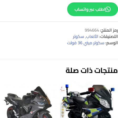
اطلب عبر واتساب
رمز المنتج:
994664
التصنيفات:
الألعاب
,
سكوتر
الوسم:
سكوتر ميني 36 فولت
منتجات ذات صلة