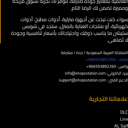
العالمية بمعايير جودة صارمة، لنوفر لك تجربة تسوق مريحة
ومميزة تضمن لك الرضا التام.
سواء كنت تبحث عن أجهزة منزلية، أدوات مطبخ، أدوات
كهربائية، أو منتجات العناية بالمنزل، ستجد في شوبس
ستيشن ما يناسب ذوقك واحتياجاتك بأسعار تنافسية وجودة
لا تُضاهى.
المملكة العربية السعودية / جدة / مشرفة
هاتف : 966593892260+
واتس : 966593892260+
بريد الكتروني:
info@shopsstation.com
الدعم الفني :
support@shopsstation.com
علاماتنا التجارية
DLC
Linx
AL Saif