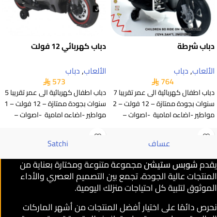
دباب شرطة
دباب كهربائي 12 فولت
الألعاب
,
دباب
الألعاب
,
دباب
573
764
دباب اطفال كهربائية الى عمر تقريبا 7
دباب اطفال كهربائية الى عمر تقريبا 5
سنوات بجودة ممتازة – 12 فولت – 2
سنوات بجودة ممتازة – 12 فولت – 1
مواطير -اضاءه امامية -اصوات –
مواطير -اضاءه امامية -اصوات –
عساف
Satchi
يقدم
شوبس ستيشن
مجموعة متنوعة ومختارة بعناية من
المنتجات عالية الجودة، تجمع بين التصميم العصري والأداء
الموثوق لتلبية كل احتياجات منزلك اليومية.
نحرص دائمًا على اختيار أفضل المنتجات من أشهر الماركات