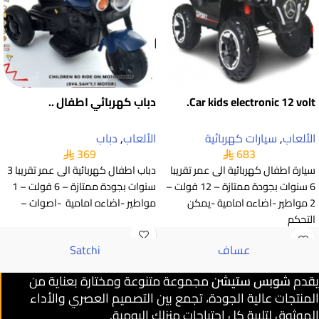
Car kids electronic 12 volt.
دباب كهربائي اطفال ..
الألعاب
,
سيارات كهربائية
الألعاب
,
دباب
369
683
سيارة اطفال كهربائية الى عمر تقريبا
دباب اطفال كهربائية الى عمر تقريبا 3
6 سنوات بجودة ممتازة – 12 فولت –
سنوات بجودة ممتازة – 6 فولت – 1
2 مواطير -اضاءه امامية -يمكن
مواطير -اضاءه امامية -اصوات –
التحكم
عساف
Satchi
يقدم
شوبس ستيشن
مجموعة متنوعة ومختارة بعناية من
المنتجات عالية الجودة، تجمع بين التصميم العصري والأداء
الموثوق لتلبية كل احتياجات منزلك اليومية.