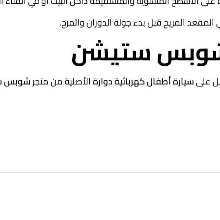
 على الأسطح المستوية والمستقيمة داخل البيت أو في الفناء ال
المقعد المريح قبل بدء جولة الدوران والمرح.
ر شوبس ستيشن
صل على
سيارة أطفال كهربائية دوارة
الأصلية من متجر
شوبس س