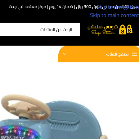
Skip to navigation
شحن مجاني فوق 300 ريال | ضمان 14 يوم | مركز معتمد في جدة
سوق SS
Skip to main content
اختر الفئة
تصفح الفئات