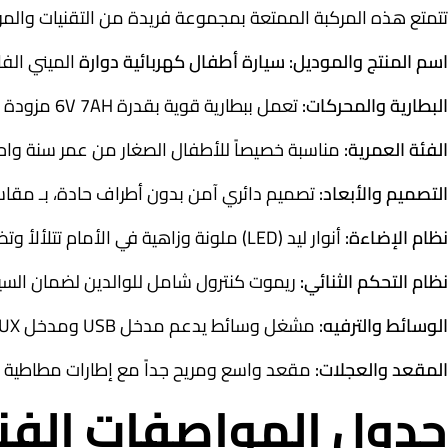
تتمتع هذه المركبة الممتعة بمجموعة فريدة من التقنيات والموا
اسم المنتج والموديل:
سيارة أطفال كهربائية دوارة
الميني الفا
البطارية والمحركات:
تعمل ببطارية قوية بقدرة 6V 7AH مزودة بمحركين قويين يوفران حركة دائرية وسلسة فائقة الاتزان.
الفئة العمرية:
مناسبة خصيصاً للأطفال الصغار من عمر سنة واحدة وحت
التصميم والأبعاد:
تصميم دائري آمن بدون أطراف حادة، بـ مقاسات مثالية (طول 68 سم × عرض 58 سم × ارتفاع 48
نظام الإضاءة:
أنوار ليد (LED) ملونة وزاهية في الأمام تتلألأ وتضفي أجواء حماسية مبهجة أثناء اللعب.
نظام التحكم الثنائي:
ريموت كنترول شامل للوالدين لضمان السيط
الوسائط والترفيه:
مشغل وسائط يدعم مدخل USB ومدخل AUX مع أصوات مرحة وموسيقى مدمجة.
المقعد والعجلات:
مقعد واسع ومريح جداً مع إطارات مطاطية نا
جدول المواصفات الفن