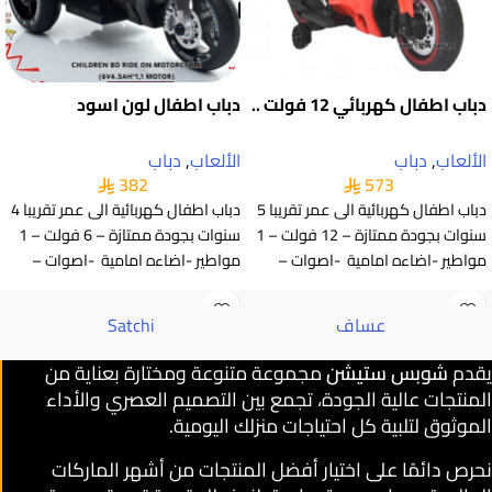
دباب اطفال كهربائي 12 فولت ..
دباب اطفال لون اسود
الألعاب
,
دباب
الألعاب
,
دباب
382
573
دباب اطفال كهربائية الى عمر تقريبا 5
دباب اطفال كهربائية الى عمر تقريبا 4
سنوات بجودة ممتازة – 12 فولت – 1
سنوات بجودة ممتازة – 6 فولت – 1
مواطير -اضاءه امامية -اصوات –
مواطير -اضاءه امامية -اصوات –
عساف
Satchi
يقدم
شوبس ستيشن
مجموعة متنوعة ومختارة بعناية من
المنتجات عالية الجودة، تجمع بين التصميم العصري والأداء
الموثوق لتلبية كل احتياجات منزلك اليومية.
نحرص دائمًا على اختيار أفضل المنتجات من أشهر الماركات