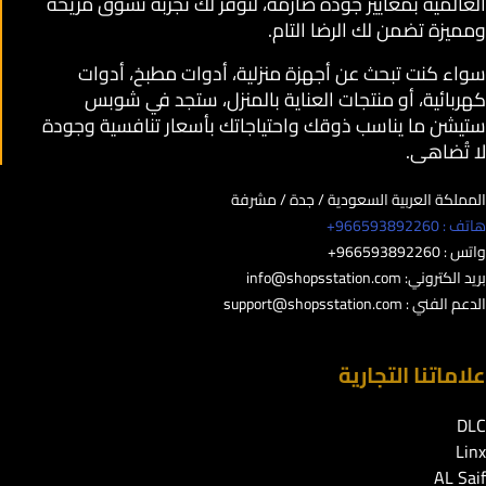
العالمية بمعايير جودة صارمة، لنوفر لك تجربة تسوق مريحة
ومميزة تضمن لك الرضا التام.
سواء كنت تبحث عن أجهزة منزلية، أدوات مطبخ، أدوات
كهربائية، أو منتجات العناية بالمنزل، ستجد في شوبس
ستيشن ما يناسب ذوقك واحتياجاتك بأسعار تنافسية وجودة
لا تُضاهى.
المملكة العربية السعودية / جدة / مشرفة
هاتف : 966593892260+
واتس : 966593892260+
بريد الكتروني:
info@shopsstation.com
الدعم الفني :
support@shopsstation.com
علاماتنا التجارية
DLC
Linx
AL Saif