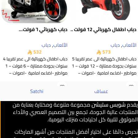
دباب اطفال كهربائي 12 فولت ..
دباب كهربائي ٦ فولت…
الألعاب
,
دباب
الألعاب
,
دباب
532
573
دباب اطفال كهربائية الى عمر تقريبا 5
دباب اطفال كهربائية الى عمر تقريبا 4
سنوات بجودة ممتازة – 12 فولت – 1
سنوات بجودة ممتازة – 6 فولت – 1
مواطير -اضاءه امامية -اصوات –
مواطير -اضاءه امامية -اصوات –
عساف
Satchi
يقدم
شوبس ستيشن
مجموعة متنوعة ومختارة بعناية من
المنتجات عالية الجودة، تجمع بين التصميم العصري والأداء
الموثوق لتلبية كل احتياجات منزلك اليومية.
نحرص دائمًا على اختيار أفضل المنتجات من أشهر الماركات