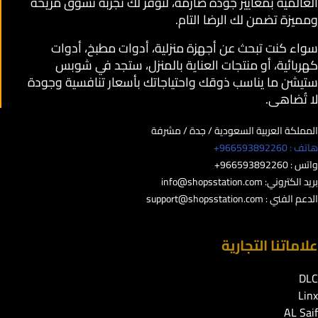
العالمية بمعايير جودة صارمة، لنوفر لك تجربة تسوق مريحة
ومميزة تضمن لك الرضا التام.
سواء كنت تبحث عن أجهزة منزلية، أدوات مطبخ، أدوات
كهربائية، أو منتجات العناية بالمنزل، ستجد في شوبس
ستيشن ما يناسب ذوقك واحتياجاتك بأسعار تنافسية وجودة
لا تُضاهى.
المملكة العربية السعودية / جدة / مشرفة
هاتف : 966593892260+
واتس : 966593892260+
بريد الكتروني:
info@shopsstation.com
الدعم الفني :
support@shopsstation.com
علاماتنا التجارية
DLC
Linx
AL Saif