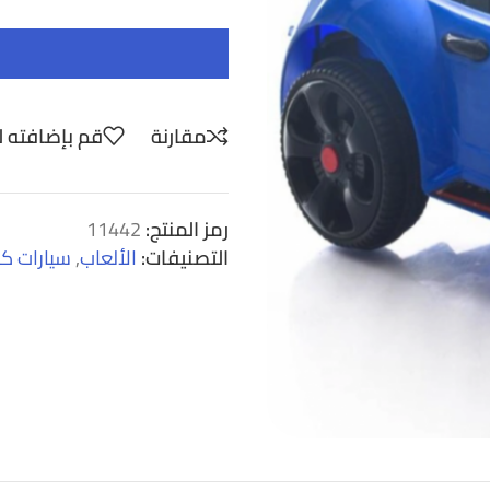
مقارنة
قم بإضافته ل
رمز المنتج:
11442
التصنيفات:
الألعاب
,
سيارات كه