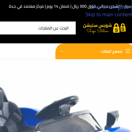
Skip to navigation
شحن مجاني فوق 300 ريال | ضمان 14 يوم | مركز معتمد في جدة
سوق SS
Skip to main content
اختر الفئة
تصفح الفئات