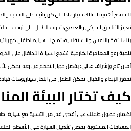
لا تقتصر أهمية امتلاك
سيارة اطفال كهربائية
على التسلية والمر
تعزيز التناسق الحركي والعصبي:
تدريب الطفل على توجيه عجلة ا
بناء الثقة بالنفس والاستقلالية:
تمنح الـ
سيارة اطفال كهربائية
تنمية روح المغامرة الخارجية:
تشجع السيارة الأطفال على الخروج 
أمان تام وإشراف عائلي:
بفضل جهاز التحكم عن بعد، يمكن للأب 
تحفيز الإبداع والخيال:
تمكن الطفل من ابتكار سيناريوهات قيادة 
كيف تختار البيئة المنا
لضمان حصول طفلك على أقصى قدر من التسلية مع
سيارة اطف
المساحات المستوية:
يفضل تشغيل السيارة على الأسطح الملساء أو