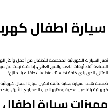
سيارة اطفال كهربا
تُعتبر السيارات الكهربائية المخصصة للأطفال من أجمل وأكثر الهد
الممتعة أثناء أوقات اللعب والمرح العائلي. إذا كنت تبحث عن م
المثالي الذي يلبي كافة تطلعاتك وتطلعات طفلك بلا منازع!
صُممت هذه السيارة بعناية فائقة لتكون سيارة اطفال كهربائية حتى عمر 3 سنوات تقريبا بجودة ممتازة بفضل مقاسها المتناسب وهيكلها القوي ال
كهربائية
بتفاصيل عصرية ومظهر الجيب الصحراوي الأنيق، وتضمن 
مميزات سيارة اطفال ك