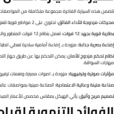
تتضمن هذه السيارة الفاخرة مجموعة متكاملة من المواصفات الفن
محركات مزدوجة للأداء الفائق:
تحتوي على 2 مواطير قوية لتعزيز حركة السيارة ومنحها قوة دفع سلسة ومتزنة على مختلف الأرضيات والأسطح الملساء.
بطارية قوية بجهد 12 فولت:
تعمل بنظام 12 فولت المتطور والذي يضمن توفير قوة سحب ممتازة وتكافؤاً في السرعة أثناء قيادة الصغار.
إضاءة بصرية جذابة:
مزودة بـ إضاءة أمامية ساحرة تعطي انطباعا
نظام تحكم مزدوج للأمان:
يمكن التحكم بها عن طريق جهاز التحك
مهارات السواقة.
مؤثرات صوتية وترفيهية:
مزودة بـ اصوات مميزة ونغمات ترفيهية 
صناعة متينة وعالية الاعتمادية:
الصناعة صينية بمواصفات عالم
تصميم مريح وأنيق:
يأتي الهيكل بمقاس مخصص للأعمار المبكرة،
الفوائد التنموية لقياد