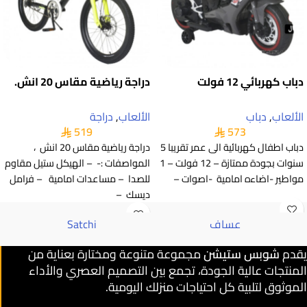
دباب كهربائي 12 فولت
دراجة رياضية مقاس 20 انش.
الألعاب
,
دباب
الألعاب
,
دراجة
519
573
دباب اطفال كهربائية الى عمر تقريبا 5
دراجة رياضية مقاس 20 انش ،
سنوات بجودة ممتازة – 12 فولت – 1
المواصفات :- – الهيكل ستيل مقاوم
مواطير -اضاءه امامية -اصوات –
للصدا – مساعدات امامية – فرامل
ديسك –
عساف
Satchi
يقدم
شوبس ستيشن
مجموعة متنوعة ومختارة بعناية من
المنتجات عالية الجودة، تجمع بين التصميم العصري والأداء
الموثوق لتلبية كل احتياجات منزلك اليومية.