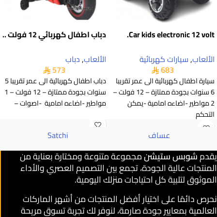
Car kids electronic 12 volt.
دباب اطفال كهربائي 12 فولت ..
الألعاب
,
سيارات كهربائية
الألعاب
,
دباب
573
683
سيارة اطفال كهربائية الى عمر تقريبا
دباب اطفال كهربائية الى عمر تقريبا 5
6 سنوات بجودة ممتازة – 12 فولت –
سنوات بجودة ممتازة – 12 فولت – 1
2 مواطير -اضاءه امامية -يمكن
مواطير -اضاءه امامية -اصوات –
التحكم
عساف
Satchi
يقدم
شوبس ستيشن
مجموعة متنوعة ومختارة بعناية من
المنتجات عالية الجودة، تجمع بين التصميم العصري والأداء
الموثوق لتلبية كل احتياجات منزلك اليومية.
نحرص دائمًا على اختيار أفضل المنتجات من أشهر الماركات
العالمية بمعايير جودة صارمة، لنوفر لك تجربة تسوق مريحة