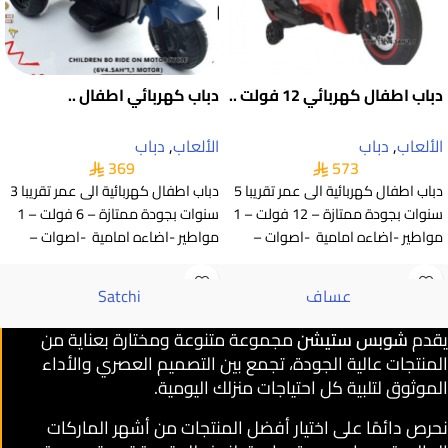
دباب اطفال كهربائي 12 فولت ..
دباب كهربائي اطفال ..
الألعاب
,
دباب
الألعاب
,
دباب
369
573
دباب اطفال كهربائية الى عمر تقريبا 5
دباب اطفال كهربائية الى عمر تقريبا 3
سنوات بجودة ممتازة – 12 فولت – 1
سنوات بجودة ممتازة – 6 فولت – 1
مواطير -اضاءه امامية -اصوات –
مواطير -اضاءه امامية -اصوات –
عساف
Satchi
يقدم
شوبس ستيشن
مجموعة متنوعة ومختارة بعناية من
المنتجات عالية الجودة، تجمع بين التصميم العصري والأداء
الموثوق لتلبية كل احتياجات منزلك اليومية.
نحرص دائمًا على اختيار أفضل المنتجات من أشهر الماركات