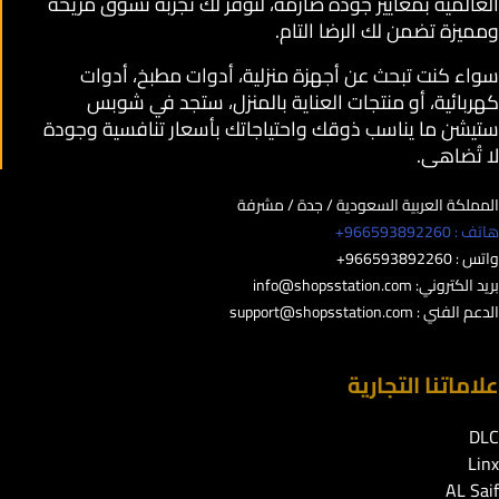
العالمية بمعايير جودة صارمة، لنوفر لك تجربة تسوق مريحة
ومميزة تضمن لك الرضا التام.
سواء كنت تبحث عن أجهزة منزلية، أدوات مطبخ، أدوات
كهربائية، أو منتجات العناية بالمنزل، ستجد في شوبس
ستيشن ما يناسب ذوقك واحتياجاتك بأسعار تنافسية وجودة
لا تُضاهى.
المملكة العربية السعودية / جدة / مشرفة
هاتف : 966593892260+
واتس : 966593892260+
بريد الكتروني:
info@shopsstation.com
الدعم الفني :
support@shopsstation.com
علاماتنا التجارية
DLC
Linx
AL Saif