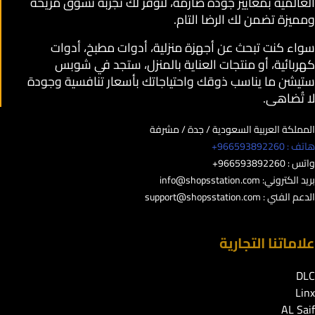
العالمية بمعايير جودة صارمة، لنوفر لك تجربة تسوق مريحة
ومميزة تضمن لك الرضا التام.
سواء كنت تبحث عن أجهزة منزلية، أدوات مطبخ، أدوات
كهربائية، أو منتجات العناية بالمنزل، ستجد في شوبس
ستيشن ما يناسب ذوقك واحتياجاتك بأسعار تنافسية وجودة
لا تُضاهى.
المملكة العربية السعودية / جدة / مشرفة
هاتف : 966593892260+
واتس : 966593892260+
بريد الكتروني:
info@shopsstation.com
الدعم الفني :
support@shopsstation.com
علاماتنا التجارية
DLC
Linx
AL Saif