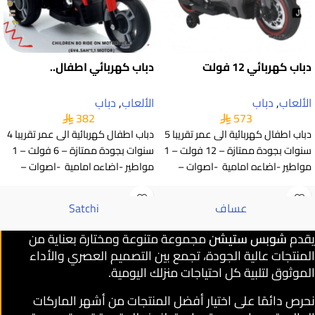
دباب كهربائي 12 فولت
دباب كهربائي اطفال..
الألعاب
,
دباب
الألعاب
,
دباب
382
573
دباب اطفال كهربائية الى عمر تقريبا 5
دباب اطفال كهربائية الى عمر تقريبا 4
سنوات بجودة ممتازة – 12 فولت – 1
سنوات بجودة ممتازة – 6 فولت – 1
مواطير -اضاءه امامية -اصوات –
مواطير -اضاءه امامية -اصوات –
عساف
Satchi
يقدم
شوبس ستيشن
مجموعة متنوعة ومختارة بعناية من
المنتجات عالية الجودة، تجمع بين التصميم العصري والأداء
الموثوق لتلبية كل احتياجات منزلك اليومية.
نحرص دائمًا على اختيار أفضل المنتجات من أشهر الماركات