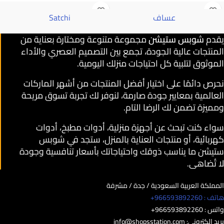
عساف
Satchi
يقدم
شوبس ستيشن
مجموعة متنوعة ومختارة بعناية من
المنتجات عالية الجودة، تجمع بين التصميم العصري والأداء
الموثوق لتلبية كل احتياجات منزلك اليومية.
نحرص دائمًا على اختيار أفضل المنتجات من أشهر الماركات
العالمية بمعايير جودة صارمة، لنوفر لك تجربة تسوق مريحة
ومميزة تضمن لك الرضا التام.
سواء كنت تبحث عن أجهزة منزلية، أدوات مطبخ، أدوات
كهربائية، أو منتجات العناية بالمنزل، ستجد في شوبس
ستيشن ما يناسب ذوقك واحتياجاتك بأسعار تنافسية وجودة
لا تُضاهى.
المملكة العربية السعودية / جدة / مشرفة
هاتف : 966593892260+
واتس : 966593892260+
بريد الكتروني:
info@shopsstation.com