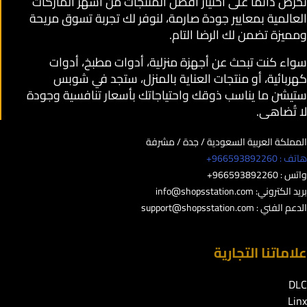
نحرص دائمًا على اختيار أفضل المنتجات من أشهر الماركات
العالمية بمعايير جودة صارمة، لنوفر لك تجربة تسوق مريحة
ومميزة تضمن لك الرضا التام.
سواء كنت تبحث عن أجهزة منزلية، أدوات مطبخ، أدوات
كهربائية، أو منتجات العناية بالمنزل، ستجد في شوبس
ستيشن ما يناسب ذوقك واحتياجاتك بأسعار تنافسية وجودة
لا تُضاهى.
المملكة العربية السعودية / جدة / مشرفة
هاتف : 966593892260+
واتس : 966593892260+
بريد الكتروني:
info@shopsstation.com
الدعم الفني :
support@shopsstation.com
علاماتنا التجارية
DLC
Linx