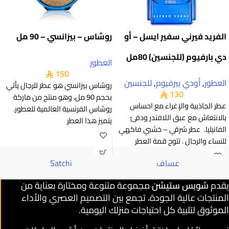
الفريد فيرني سفير ايسل – أو
روشاس – بيزانسي – 90 مل
دي بارفيوم (للجنسين) 80مل
العطور
150
العطور
,
أودي بيرفيوم
,
للجنسين
روشاس بيزانسي هو عطر للرجال يأتي
130
بحجم 90 مل، وهو منتج من ماركة
عطر الجاذبية والإغراء مع احساس
روشاس الفرنسية العالمية للعطور.
بالانتعاش مع عبق اللافندر ودفئ
يتميز هذا العطر
الفانيليا. عطر شرقي – خشبي فاكهي
للنساء والرجال . تتوج قمة العطر
عساف
Satchi
يقدم
شوبس ستيشن
مجموعة متنوعة ومختارة بعناية من
المنتجات عالية الجودة، تجمع بين التصميم العصري والأداء
الموثوق لتلبية كل احتياجات منزلك اليومية.