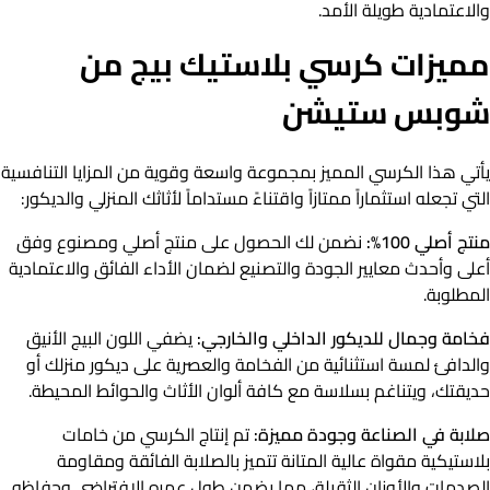
والاعتمادية طويلة الأمد.
مميزات كرسي بلاستيك بيج من
شوبس ستيشن
يأتي هذا الكرسي المميز بمجموعة واسعة وقوية من المزايا التنافسية
التي تجعله استثماراً ممتازاً واقتناءً مستداماً لأثاثك المنزلي والديكور:
منتج أصلي 100%:
نضمن لك الحصول على منتج أصلي ومصنوع وفق
أعلى وأحدث معايير الجودة والتصنيع لضمان الأداء الفائق والاعتمادية
المطلوبة.
فخامة وجمال للديكور الداخلي والخارجي:
يضفي اللون البيج الأنيق
والدافئ لمسة استثنائية من الفخامة والعصرية على ديكور منزلك أو
حديقتك، ويتناغم بسلاسة مع كافة ألوان الأثاث والحوائط المحيطة.
صلابة في الصناعة وجودة مميزة:
تم إنتاج الكرسي من خامات
بلاستيكية مقواة عالية المتانة تتميز بالصلابة الفائقة ومقاومة
الصدمات والأوزان الثقيلة، مما يضمن طول عمره الافتراضي وحفاظه