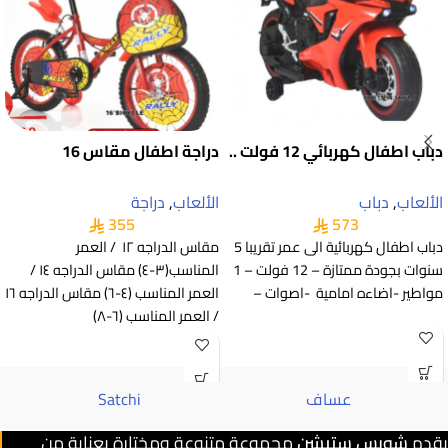
دباب اطفال كهربائي 12 فولت ..
دراجة اطفال مقاس 16
الألعاب
,
دباب
الألعاب
,
دراجة
355
573
دباب اطفال كهربائية الى عمر تقريبا 5
مقاس الدراجه ١٢ / العمر
سنوات بجودة ممتازة – 12 فولت – 1
المناسب(٣-٤) مقاس الدراجه ١٤ /
مواطير -اضاءه امامية -اصوات –
العمر المناسب (٤-٦) مقاس الدراجه ١٦
/ العمر المناسب (٦-٨)
عساف
Satchi
يقدم
شوبس ستيشن
مجموعة متنوعة ومختارة بعناية من