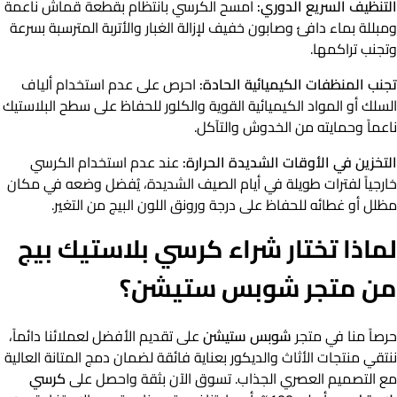
التنظيف السريع الدوري:
امسح الكرسي بانتظام بقطعة قماش ناعمة
ومبللة بماء دافئ وصابون خفيف لإزالة الغبار والأتربة المترسبة بسرعة
وتجنب تراكمها.
تجنب المنظفات الكيميائية الحادة:
احرص على عدم استخدام ألياف
السلك أو المواد الكيميائية القوية والكلور للحفاظ على سطح البلاستيك
ناعماً وحمايته من الخدوش والتآكل.
التخزين في الأوقات الشديدة الحرارة:
عند عدم استخدام الكرسي
خارجياً لفترات طويلة في أيام الصيف الشديدة، يُفضل وضعه في مكان
مظلل أو غطائه للحفاظ على درجة ورونق اللون البيج من التغير.
لماذا تختار شراء كرسي بلاستيك بيج
من متجر شوبس ستيشن؟
حرصاً منا في متجر
شوبس ستيشن
على تقديم الأفضل لعملائنا دائماً،
ننتقي منتجات الأثاث والديكور بعناية فائقة لضمان دمج المتانة العالية
مع التصميم العصري الجذاب. تسوق الآن بثقة واحصل على
كرسي