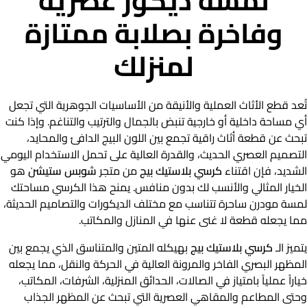
لمسة ديكور عصرية
وفاخرة بصلابة ممتازة
لمنزلك
تُعد قطع الأثاث العملية والأنيقة من الأساسيات الجوهرية التي تجعل
أي مساحة داخلية أو خارجية تنبض بالجمال والترتيب والتناغم. وإذا كنت
تبحث عن قطعة أثاث راقية تجمع بين اللون البيج الدافئ والمحايد،
التصميم العصري الحديث، والقدرة العالية على تحمل الاستخدام اليومي
الشديد، فإن اقتناء
كرسي بلاستيك بيج
من متجر
شوبس ستيشن
هو
الخيار المثالي والأنسب لك بدون منافس. يمنح هذا الكرسي مساحتك
لمسة مودرن ساحرة تتناسب مع مختلف الديكورات والتصاميم الحديثة،
مما يجعله قطعة لا غنى عنها في المنازل والمكاتب.
يتميز الـ
كرسي بلاستيك بيج
بهيكله المتين والمتناسق الذي يجمع بين
المظهر البصري الفاخر والمرونة العالية في الحركة والنقل، مما يجعله
خياراً عملياً بامتياز في الصالات، الحدائق المنزلية، الشرفات، المكاتب،
وحتى المطاعم والمقاهي العصرية التي تبحث عن المظهر الجذاب