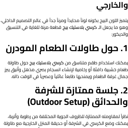
والخارجي
يتميز اللون البيج بكونه لوناً محايداً ومرناً جداً في عالم التصميم الداخلي،
وهو ما يجعل الـ
كرسي بلاستيك بيج
قطعة مرنة للغاية في التنسيق
والديكور:
1. حول طاولات الطعام المودرن
يمكنك استخدام طقم متناسق من
كرسي بلاستيك بيج
حول طاولة
طعام خشبية دافئة أو رخامية لإنشاء انسجام بصري مذهل وأنيق يبرز
جمال غرفة الطعام ويمنحها طابعاً عائلياً وعصرياً في الوقت ذاته.
2. جلسة ممتازة للشرفة
والحدائق (Outdoor Setup)
نظراً لمقاومته الممتازة للظروف الجوية المختلفة من رطوبة وأتربة،
يمكنك وضع الكرسي في الشرفة أو حديقة المنزل الخارجية مع طاولة