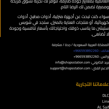
العالمية بمعايير جودة صارمة، لنوفر لك تجربة تسوق مريحة
ومميزة تضمن لك الرضا التام.
سواء كنت تبحث عن أجهزة منزلية، أدوات مطبخ، أدوات
كهربائية، أو منتجات العناية بالمنزل، ستجد في شوبس
ستيشن ما يناسب ذوقك واحتياجاتك بأسعار تنافسية وجودة
لا تُضاهى.
المملكة العربية السعودية / جدة / مشرفة
هاتف : 966593892260+
واتس : 966593892260+
بريد الكتروني:
info@shopsstation.com
الدعم الفني :
support@shopsstation.com
علاماتنا التجارية
DLC
Linx
AL Saif