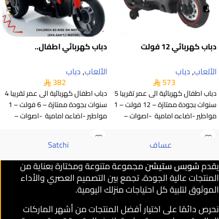
دباب كهربائي 12 فولت
دباب كهربائي اطفال..
الألعاب
,
دباب
الألعاب
,
دباب
382
573
دباب اطفال كهربائية الى عمر تقريبا 5
دباب اطفال كهربائية الى عمر تقريبا 4
سنوات بجودة ممتازة – 12 فولت – 1
سنوات بجودة ممتازة – 6 فولت – 1
مواطير -اضاءه امامية -اصوات –
مواطير -اضاءه امامية -اصوات –
عساف
Satchi
يقدم
شوبس ستيشن
مجموعة متنوعة ومختارة بعناية من
المنتجات عالية الجودة، تجمع بين التصميم العصري والأداء
الموثوق لتلبية كل احتياجات منزلك اليومية.
نحرص دائمًا على اختيار أفضل المنتجات من أشهر الماركات