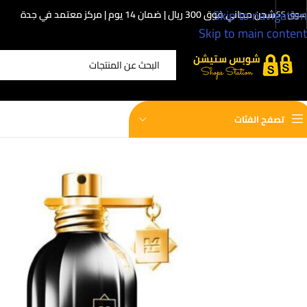
Skip to navigation
شحن مجاني فوق 300 ريال | ضمان 14 يوم | مركز معتمد في جدة
سوق SS
Skip to main content
اختر الفئة
تصفح الفئات