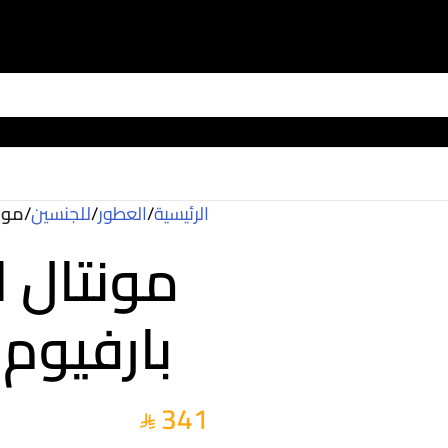
الرئيسية
/
العطور
/
للجنسين
/
مونت
مونتال 
بارفيوم (ل
341