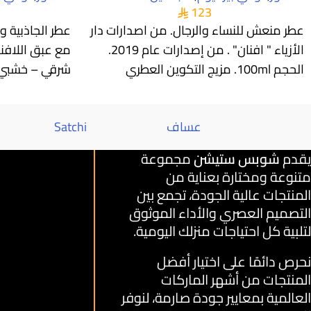
123
عطر منعش للنساء والرجال. من اصدارات دار
عطر الجاذبية و
الأزياء " افنان" . من إصدارات عام 2019.
مع عبق اللافند
الحجم 100ml. مزيج التكوين العطري
شرقي – خشبي ف
المذهل للنوتات العليا من الكباد
تتوج قمة العط
عساف
Satchi
يقدم
شوبس ستيشن
مجموعة
متنوعة ومختارة بعناية من
المنتجات عالية الجودة، تجمع بين
التصميم العصري والأداء الموثوق
لتلبية كل احتياجات منزلك اليومية.
نحرص دائمًا على اختيار أفضل
المنتجات من أشهر الماركات
العالمية بمعايير جودة صارمة، لنوفر