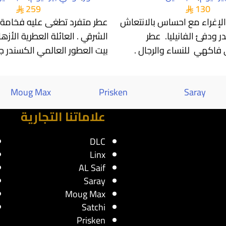
259
130
الإغراء مع احساس بالانتعاش
عطر متفرد تطغى عليه فخامة را
ر ودفئ الفانيليا. عطر
الشرقي . العائلة العطرية الأزها
اكهي للنساء والرجال .
بيت العطور العالمي الكسندر ج
ر
(Alexandre.j) . عطر
Moug Max
Prisken
Saray
علاماتنا التجارية
DLC
Linx
AL Saif
Saray
Moug Max
Satchi
Prisken