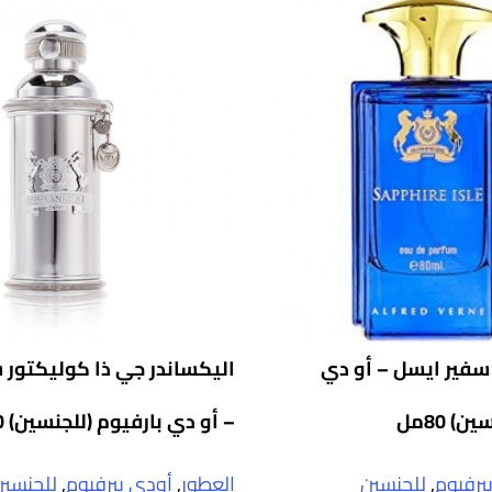
 سفير ايسل – أو دي
اليكساندر جي ذا كوليكتور س
) 80مل
– أو دي بارفيوم (للجنسين) 100مل
يرفيوم
,
للجنسين
العطور
,
أودي بيرفيوم
,
للجنسين