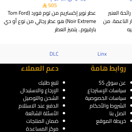
505
ئحة العنبر
عطر نوير إكستريم من توم فورد (Tom Ford
ر الناعمة. من
Noir Extreme) هو عطر رجالي من نوع أو دي
يه
بارفيوم.. يتميز العطر
Al saif
DLC
Linx
روابط هامة
دعم العملاء
عن سوق SS
تتبع طلبك
سياسات الإسترجاع
الإرجاع والاستبدال
سياسات الخصوصية
الشحن والتوصيل
الشروط والأحكام
الدفع عند الاستلام
اتصل بنا
الأسئلة الشائعة
خريطة الموقع
ضمان المنتجات
مركز المساعدة