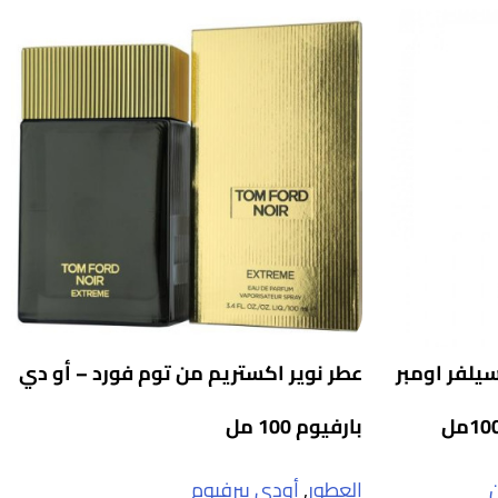
يلفر اومبر
عطر نوير اكستريم من توم فورد – أو دي
بارفيوم 100 مل
العطور
,
أودي بيرفيوم