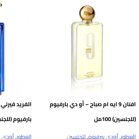
افنان 9 ايه ام صباح – أو دي بارفيوم
الفريد فيرني
(للجنسين) 100مل
بارفيوم (للجنسين
العطور
,
أودي بيرفيوم
,
للجنسين
العطور
,
أودي ب