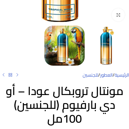
Click to enlarge
الرئيسية
/
العطور
/
للجنسين
مونتال تروبكال عودا – أو
دي بارفيوم (للجنسين)
100مل