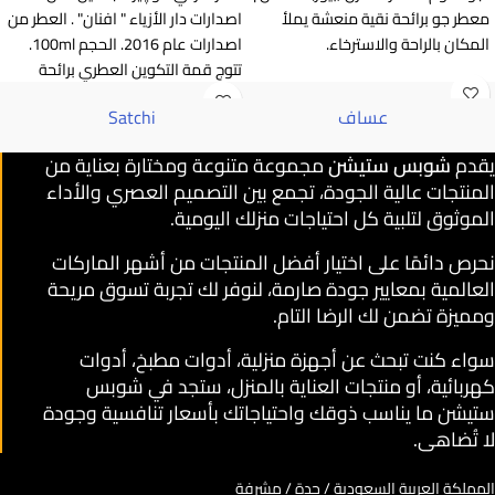
معطر جو برائحة نقية منعشة يملأ
اصدارات دار الأزياء " افنان" . العطر من
المكان بالراحة والاسترخاء.
اصدارات عام 2016. الحجم 100ml.
تتوج قمة التكوين العطري برائحة
الحمضيات.
عساف
Satchi
يقدم
شوبس ستيشن
مجموعة متنوعة ومختارة بعناية من
المنتجات عالية الجودة، تجمع بين التصميم العصري والأداء
الموثوق لتلبية كل احتياجات منزلك اليومية.
نحرص دائمًا على اختيار أفضل المنتجات من أشهر الماركات
العالمية بمعايير جودة صارمة، لنوفر لك تجربة تسوق مريحة
ومميزة تضمن لك الرضا التام.
سواء كنت تبحث عن أجهزة منزلية، أدوات مطبخ، أدوات
كهربائية، أو منتجات العناية بالمنزل، ستجد في شوبس
ستيشن ما يناسب ذوقك واحتياجاتك بأسعار تنافسية وجودة
لا تُضاهى.
المملكة العربية السعودية / جدة / مشرفة