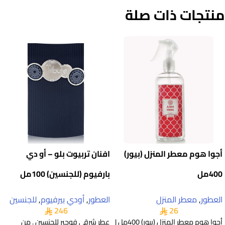
منتجات ذات صلة
أجوا هوم معطر المنزل (بيور)
افنان تربيوت بلو – أو دي
400مل
بارفيوم (للجنسين) 100مل
العطور
,
معطر المنزل
العطور
,
أودي بيرفيوم
,
للجنسين
246
26
أجوا هوم معطر المنزل (بيور) 400مل |
عطر شرقي فوچير للجنسين . من