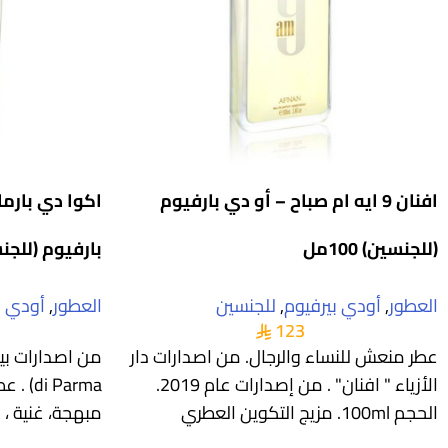
افنان 9 ايه ام صباح – أو دي بارفيوم
اكوا دي بارم
(للجنسين) 100مل
بارفيوم (للجنسين)
العطور
,
أودي بيرفيوم
,
للجنسين
العطور
,
أودي ب
123
عطر منعش للنساء والرجال. من اصدارات دار
الأزياء " افنان" . من إصدارات عام 2019.
 Parma
الحجم 100ml. مزيج التكوين العطري
مبهجة، غنية ،
المذهل للنوتات العليا من الكباد