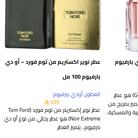
عطر نوير اكستريم من توم فورد – أو دي
بارفيوم 100 مل
العطور
,
أودي بيرفيوم
عطر جيرلان مون (Guerlain Mon) هو عطر
505
يز بمزيج من
عطر نوير إكستريم من توم فورد (Tom Ford
بية والمسكية،
Noir Extreme) هو عطر رجالي من نوع أو دي
بارفيوم.. يتميز العطر