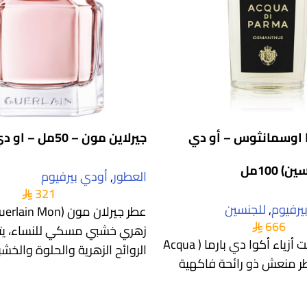
ا اوسمانثوس – أو دي
جيرلاين مون – 50مل – او دي بارفيوم
 100مل
العطور
,
أودي بيرفيوم
321
يرفيوم
,
للجنسين
666
زهري خشبي مسكي للنساء، يتم
من اصدارات بيت أزياء أكوا دي بارما ( Acqua
الروائح الزهرية والحلوة والخش
di) . عطر منعش ذو رائحة فاكهية
مما