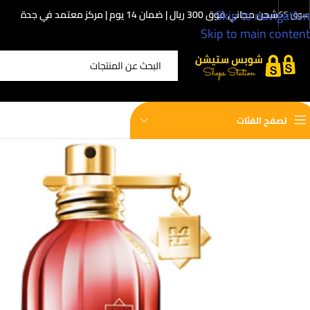
Skip to navigation
شحن مجاني فوق 300 ريال | ضمان 14 يوم | مركز معتمد في جدة
سوق SS
Skip to main content
اختر الفئة
تصفح الفئات