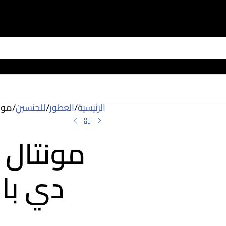
الرئيسية
/
العطور
/
للجنسين
/
مونت
مونتال 
دي بار