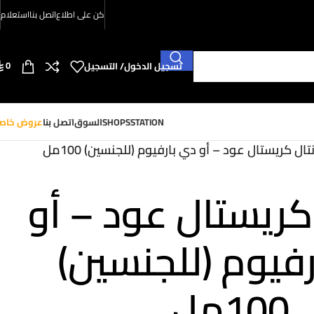
كن على اطلاع
اتصل بنا
استعلام
0
تسجيل الدخول/ التسجيل
SHOPSSTATION
السوق
اتصل بنا
عروض خاص
ال كريستال عود – أو دي بارفيوم (للجنسين) 100مل
كريستال عود – أو
فيوم (للجنسين)
100مل