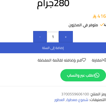
280جرام
416
4 متوفر في المخزون
-
+
إضافة إلى السلة
مقارنة
قم بإضافته لقائمة المفضلة
اطلب عبر واتساب
رمز المنتج:
3700559606100
التصنيفات:
شموع معطرة
,
العطور