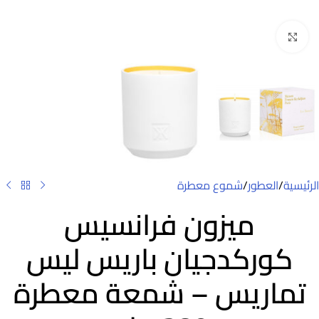
Click to enlarge
الرئيسية
/
العطور
/
شموع معطرة
ميزون فرانسيس
كوركدجيان باريس ليس
تماريس – شمعة معطرة