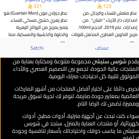
321
123
عطر منعش للنساء والرجال. من
عطر جيرلان مون (Guerlain Mon) هو
اصدارات دار الأزياء " افنان" . من
عطر زهري خشبي مسكي للنساء،
إصدارات عام 2019. الحجم 100ml.
يتميز بمزيج من الروائح الزهرية
مزيج التكوين العطري المذهل للنوتات
والحلوة والخشبية والمسكية، مما
العليا من الكباد
عساف
Satchi
يقدم
شوبس ستيشن
مجموعة متنوعة ومختارة بعناية من
المنتجات عالية الجودة، تجمع بين التصميم العصري والأداء
الموثوق لتلبية كل احتياجات منزلك اليومية.
نحرص دائمًا على اختيار أفضل المنتجات من أشهر الماركات
العالمية بمعايير جودة صارمة، لنوفر لك تجربة تسوق مريحة
ومميزة تضمن لك الرضا التام.
سواء كنت تبحث عن أجهزة منزلية، أدوات مطبخ، أدوات
كهربائية، أو منتجات العناية بالمنزل، ستجد في شوبس
ستيشن ما يناسب ذوقك واحتياجاتك بأسعار تنافسية وجودة
لا تُضاهى.