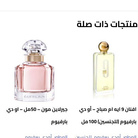
منتجات ذات صلة
افنان 9 ايه ام صباح – أو دي
جيرلاين مون – 50مل – او دي
بارفيوم (للجنسين) 100مل
بارفيوم
العطور
,
أودي بيرفيوم
,
للجنسين
العطور
,
أودي بيرفيوم