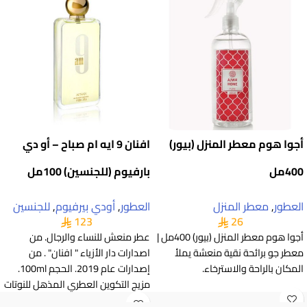
أجوا هوم معطر المنزل (بيور)
افنان 9 ايه ام صباح – أو دي
400مل
بارفيوم (للجنسين) 100مل
العطور
,
معطر المنزل
العطور
,
أودي بيرفيوم
,
للجنسين
123
26
أجوا هوم معطر المنزل (بيور) 400مل |
عطر منعش للنساء والرجال. من
معطر جو برائحة نقية منعشة يملأ
اصدارات دار الأزياء " افنان" . من
المكان بالراحة والاسترخاء.
إصدارات عام 2019. الحجم 100ml.
مزيج التكوين العطري المذهل للنوتات
العليا من الكباد