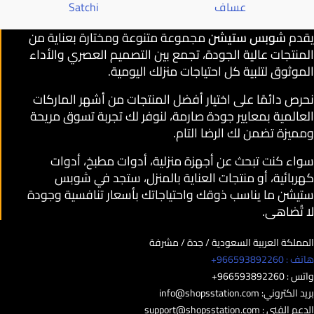
عساف
Satchi
يقدم
شوبس ستيشن
مجموعة متنوعة ومختارة بعناية من
المنتجات عالية الجودة، تجمع بين التصميم العصري والأداء
الموثوق لتلبية كل احتياجات منزلك اليومية.
نحرص دائمًا على اختيار أفضل المنتجات من أشهر الماركات
العالمية بمعايير جودة صارمة، لنوفر لك تجربة تسوق مريحة
ومميزة تضمن لك الرضا التام.
سواء كنت تبحث عن أجهزة منزلية، أدوات مطبخ، أدوات
كهربائية، أو منتجات العناية بالمنزل، ستجد في شوبس
ستيشن ما يناسب ذوقك واحتياجاتك بأسعار تنافسية وجودة
لا تُضاهى.
المملكة العربية السعودية / جدة / مشرفة
هاتف : 966593892260+
واتس : 966593892260+
بريد الكتروني:
info@shopsstation.com
الدعم الفني :
support@shopsstation.com