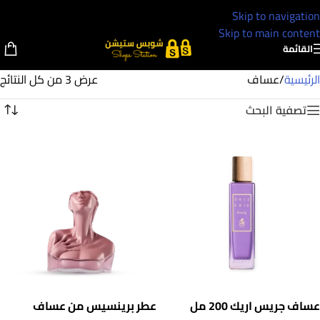
Skip to navigation
Skip to main content
القائمة
الرئيسية
/
عساف
عرض ⁦3⁩ من كل النتائج
تصفية البحث
عساف جريس اريك 200 مل
عطر برينسيس من عساف