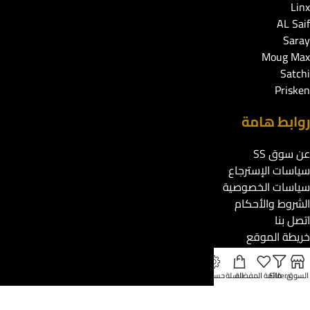
Linx
AL Saif
Saray
Moug Max
Satchi
Prisken
روابط هامة
عن سوق SS
سياسات الإسترجاع
سياسات الخصوصية
الشروط والأحكام
اتصل بنا
خريطة الموقع
دعم العملاء
السوق
Filters
قائمة المفضلة
السلة
حسابي
تتبع طلبك