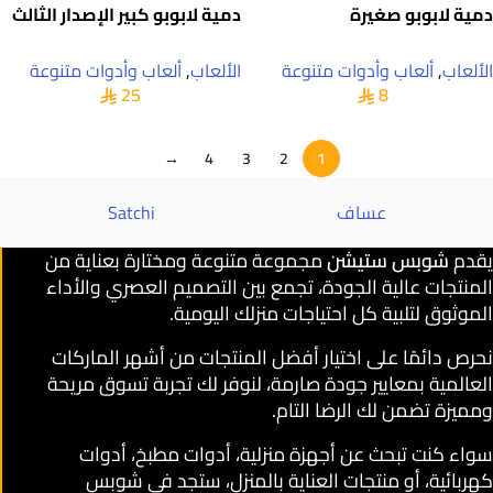
دمية لابوبو صغيرة
دمية لابوبو كبير الإصدار الثالث
الألعاب
,
ألعاب وأدوات متنوعة
الألعاب
,
ألعاب وأدوات متنوعة
25
8
→
4
3
2
1
عساف
Satchi
يقدم
شوبس ستيشن
مجموعة متنوعة ومختارة بعناية من
المنتجات عالية الجودة، تجمع بين التصميم العصري والأداء
الموثوق لتلبية كل احتياجات منزلك اليومية.
نحرص دائمًا على اختيار أفضل المنتجات من أشهر الماركات
العالمية بمعايير جودة صارمة، لنوفر لك تجربة تسوق مريحة
ومميزة تضمن لك الرضا التام.
سواء كنت تبحث عن أجهزة منزلية، أدوات مطبخ، أدوات
كهربائية، أو منتجات العناية بالمنزل، ستجد في شوبس