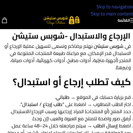
Skip to navigation
Skip to main content
القائمة
الإرجاع والاستبدال -شوبس ستيشن
في
شوبس ستيشن
نهتم برضاكم ونسعى لتسهيل عملية الإرجاع أو
الاستبدال قدر الإمكان، مع مراعاة طبيعة المنتجات المتنوعة في
المتجر (أجهزة منزلية، أدوات مطبخ، أدوات كهربائية، أدوات صيانة،
وغيرها).
كيف تطلب إرجاع أو استبدال؟
قم بزيارة حسابك في الموقع →
طلباتي
.
اختر الطلب المطلوب → اضغط على
“طلب إرجاع / استبدال”
.
حدد المنتج (أو المنتجات) المراد إرجاعها وسبب الإرجاع/الاستبدال.
أرفق صور واضحة للمنتج مع العبوة والعيب (إن وجد).
اضغط
إرسال الطلب
→ سيتم مراجعته خلال 24–48 ساعة عمل.
بعد الموافقة سنرسل لك تعليمات الإرجاع (عنوان الشحن أو جدولة