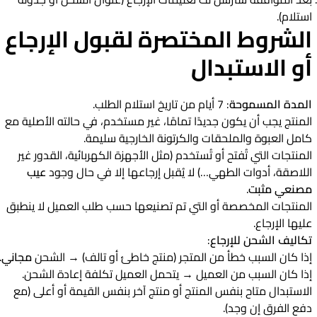
استلام).
الشروط المختصرة لقبول الإرجاع
أو الاستبدال
المدة المسموحة
: 7 أيام من تاريخ استلام الطلب.
المنتج يجب أن يكون جديدًا تمامًا، غير مستخدم، في حالته الأصلية مع
كامل العبوة والملحقات والكرتونة الخارجية سليمة.
المنتجات التي تُفتح أو تُستخدم (مثل الأجهزة الكهربائية، القدور غير
اللاصقة، أدوات الطهي…) لا يُقبل إرجاعها إلا في حال وجود
عيب
مصنعي مثبت
.
المنتجات المخصصة أو التي تم تصنيعها حسب طلب العميل لا ينطبق
عليها الإرجاع.
تكاليف الشحن للإرجاع
:
إذا كان السبب خطأ من المتجر (منتج خاطئ أو تالف) → الشحن
مجاني
.
إذا كان السبب من العميل → يتحمل العميل تكلفة إعادة الشحن.
الاستبدال متاح بنفس المنتج أو منتج آخر بنفس القيمة أو أعلى (مع
دفع الفرق إن وجد).