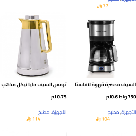
77
السيف محضرة قهوة لافاستا
ترمس السيف مايا نيكل مذهب
750 واط 0.6لتر
0.75 لتر
الأجهزة
,
مطبخ
الأجهزة
,
مطبخ
114
104