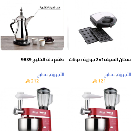
سخان السيف1×2 جوزية+دونات
طقم دلة الخليج 9839
الأجهزة
,
مطبخ
الأجهزة
,
مطبخ
212
121