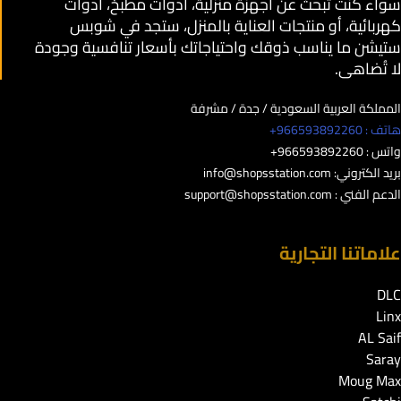
سواء كنت تبحث عن أجهزة منزلية، أدوات مطبخ، أدوات
كهربائية، أو منتجات العناية بالمنزل، ستجد في شوبس
ستيشن ما يناسب ذوقك واحتياجاتك بأسعار تنافسية وجودة
لا تُضاهى.
المملكة العربية السعودية / جدة / مشرفة
هاتف : 966593892260+
واتس : 966593892260+
بريد الكتروني:
info@shopsstation.com
الدعم الفني :
support@shopsstation.com
علاماتنا التجارية
DLC
Linx
AL Saif
Saray
Moug Max