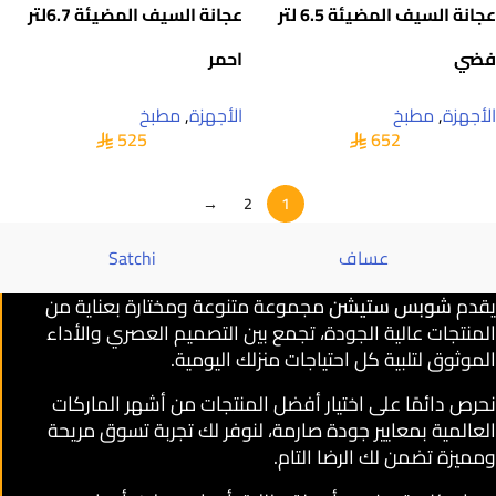
عجانة السيف المضيئة 6.5 لتر
عجانة السيف المضيئة 6.7لتر
فضي
احمر
الأجهزة
,
مطبخ
الأجهزة
,
مطبخ
525
652
→
2
1
عساف
Satchi
يقدم
شوبس ستيشن
مجموعة متنوعة ومختارة بعناية من
المنتجات عالية الجودة، تجمع بين التصميم العصري والأداء
الموثوق لتلبية كل احتياجات منزلك اليومية.
نحرص دائمًا على اختيار أفضل المنتجات من أشهر الماركات
العالمية بمعايير جودة صارمة، لنوفر لك تجربة تسوق مريحة
ومميزة تضمن لك الرضا التام.