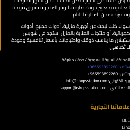
نحرص دائمًا على اختيار أفضل المنتجات من أشهر الماركات
العالمية بمعايير جودة صارمة، لنوفر لك تجربة تسوق مريحة
ومميزة تضمن لك الرضا التام.
سواء كنت تبحث عن أجهزة منزلية، أدوات مطبخ، أدوات
كهربائية، أو منتجات العناية بالمنزل، ستجد في شوبس
ستيشن ما يناسب ذوقك واحتياجاتك بأسعار تنافسية وجودة
لا تُضاهى.
المملكة العربية السعودية / جدة / مشرفة
هاتف : 966593892260+
واتس : 966593892260+
بريد الكتروني:
info@shopsstation.com
الدعم الفني :
support@shopsstation.com
علاماتنا التجارية
DLC
Linx