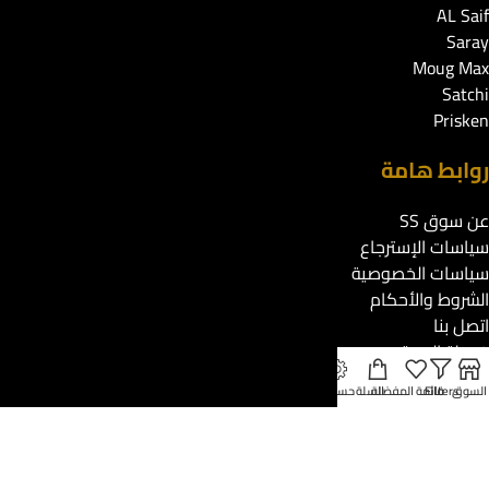
AL Saif
Saray
Moug Max
Satchi
Prisken
روابط هامة
عن سوق SS
سياسات الإسترجاع
سياسات الخصوصية
الشروط والأحكام
اتصل بنا
خريطة الموقع
السوق
Filters
قائمة المفضلة
السلة
حسابي
دعم العملاء
تتبع طلبك
الإرجاع والاستبدال