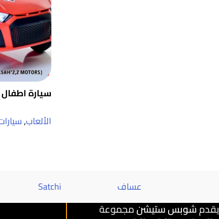
سيارة اطفال 
الألعاب
,
سيارات
عساف
Satchi
يقدم
شوبس ستيشن
مجموعة