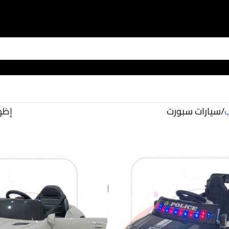
ب
/
سيارات سبورت
إظه