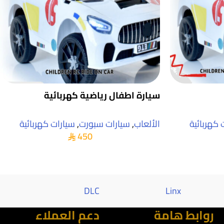
سيارة اطفال رياضية كهربائية
 كهربائية
الألعاب
,
سيارات سبورت
,
سيارات كهربائية
450
Al saif
DLC
Linx
روابط هامة
دعم العملاء