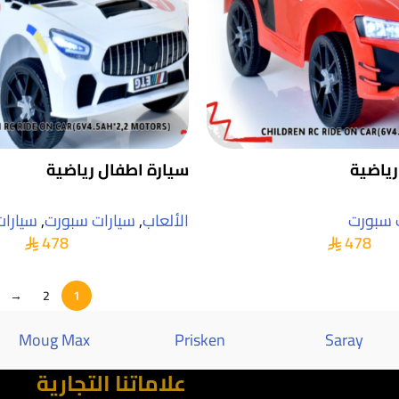
رياضية
سيارة اطفال رياضية
 سبورت
الألعاب
,
سيارات سبورت
,
سيارات
478
478
→
2
1
Moug Max
Prisken
Saray
علاماتنا التجارية