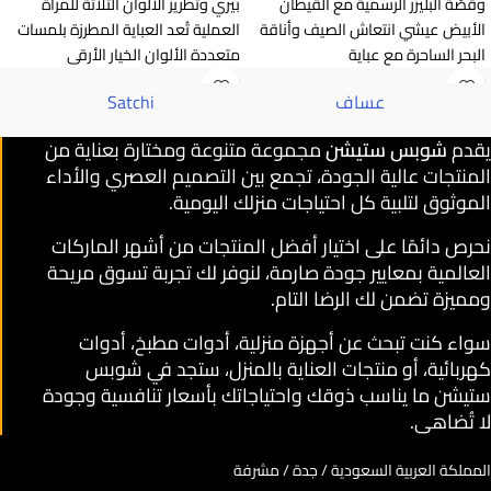
وقَصّة البليزر الرسمية مع القيطان
بيري وتطريز الألوان الثلاثة للمرأة
الأبيض عيشي انتعاش الصيف وأناقة
العملية تُعد العباية المطرزة بلمسات
البحر الساحرة مع عباية
متعددة الألوان الخيار الأرقى
عساف
Satchi
يقدم
شوبس ستيشن
مجموعة متنوعة ومختارة بعناية من
المنتجات عالية الجودة، تجمع بين التصميم العصري والأداء
الموثوق لتلبية كل احتياجات منزلك اليومية.
نحرص دائمًا على اختيار أفضل المنتجات من أشهر الماركات
العالمية بمعايير جودة صارمة، لنوفر لك تجربة تسوق مريحة
ومميزة تضمن لك الرضا التام.
سواء كنت تبحث عن أجهزة منزلية، أدوات مطبخ، أدوات
كهربائية، أو منتجات العناية بالمنزل، ستجد في شوبس
ستيشن ما يناسب ذوقك واحتياجاتك بأسعار تنافسية وجودة
لا تُضاهى.
المملكة العربية السعودية / جدة / مشرفة