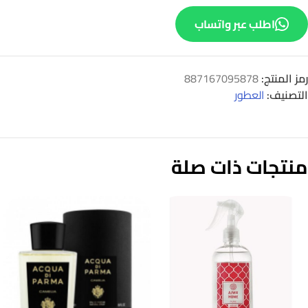
اطلب عبر واتساب
رمز المنتج:
887167095878
التصنيف:
العطور
منتجات ذات صلة