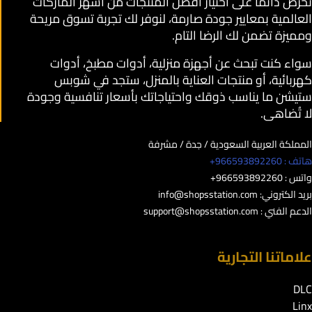
نحرص دائمًا على اختيار أفضل المنتجات من أشهر الماركات
العالمية بمعايير جودة صارمة، لنوفر لك تجربة تسوق مريحة
ومميزة تضمن لك الرضا التام.
سواء كنت تبحث عن أجهزة منزلية، أدوات مطبخ، أدوات
كهربائية، أو منتجات العناية بالمنزل، ستجد في شوبس
ستيشن ما يناسب ذوقك واحتياجاتك بأسعار تنافسية وجودة
لا تُضاهى.
المملكة العربية السعودية / جدة / مشرفة
هاتف : 966593892260+
واتس : 966593892260+
بريد الكتروني:
info@shopsstation.com
الدعم الفني :
support@shopsstation.com
علاماتنا التجارية
DLC
Linx