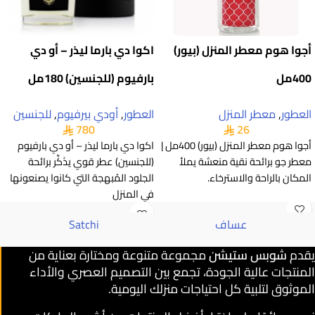
أجوا هوم معطر المنزل (بيور)
اكوا دي بارما ليذر – أو دي
400مل
بارفيوم (للجنسين) 180مل
العطور
,
معطر المنزل
العطور
,
أودي بيرفيوم
,
للجنسين
780
26
أجوا هوم معطر المنزل (بيور) 400مل |
اكوا دي بارما ليذر – أو دي بارفيوم
معطر جو برائحة نقية منعشة يملأ
(للجنسين) عطر قوي يذَكِّر برائحة
المكان بالراحة والاسترخاء.
الجلود المُبهجة التي كانوا يصنعونها
في المنزل
عساف
Satchi
يقدم
شوبس ستيشن
مجموعة متنوعة ومختارة بعناية من
المنتجات عالية الجودة، تجمع بين التصميم العصري والأداء
الموثوق لتلبية كل احتياجات منزلك اليومية.