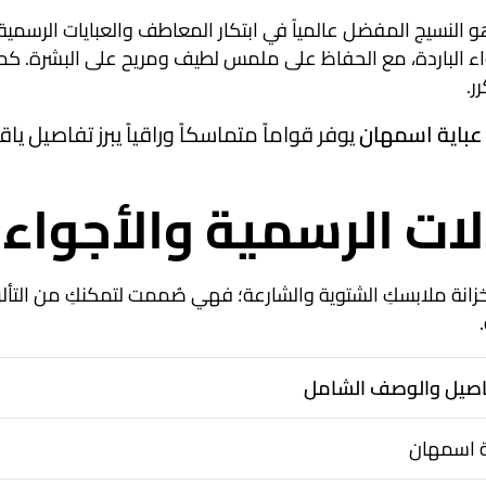
و النسيج المفضل عالمياً في ابتكار المعاطف والعبايات الرسمية
جواء الباردة، مع الحفاظ على ملمس لطيف ومريح على البشرة. كم
ر.
عباية اسمهان
يوفر قواماً متماسكاً وراقياً يبرز تفاصيل يا
لات الرسمية والأجواء ا
خزانة ملابسكِ الشتوية والشارعة؛ فهي صُممت لتمكنكِ من التألق
اصيل والوصف الشامل
ة اسمهان