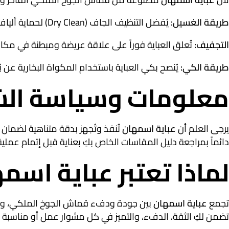
طريقة الغسيل:
يُفضل التنظيف الجاف (Dry Clean) لحماية ألياف الجوخ الملكي وتفاصيل الياقة والأكمام من التلف أو انكماش القماش.
التجفيف:
تُعلق العباية فوراً على علاقة عريضة ومبطنة في مكا
طريقة الكي:
يُنصح بكي العباية باستخدام المكواة البخارية ع
معلومات وسياسة الش
يرجى العلم أن
عباية اسمهان
تُنفذ وتُجهز بدقة متناهية لضمان 
دائماً بمراجعة دليل المقاسات الخاص بكِ بعناية قبل إتمام عملي
لماذا تعتبر عباية اسمه
تجمع
عباية اسمهان
بين جودة ودفء قماش الجوخ الملكي، وسحر قَ
تضمن لكِ الثقة، الدفء، والتميز في كل مشوار عمل أو مناسبة ر