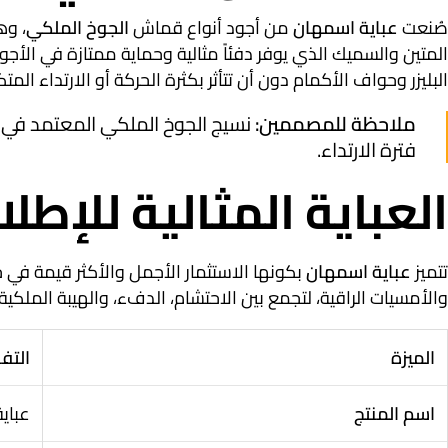
صُنعت
عباية اسمهان
من أجود أنواع قماش
الجوخ الملكي
، وه
المتين والسميك الذي يوفر دفئاً مثالية وحماية ممتازة في الأ
البليزر وحواف الأكمام دون أن تتأثر بكثرة الحركة أو الارتداء المتكر
ملاحظة للمصممين:
نسيج الجوخ الملكي المعتمد في
فترة الارتداء.
العباية المثالية للإطلا
تتميز
عباية اسمهان
بكونها الاستثمار الأجمل والأكثر قيمة في 
والأمسيات الراقية، لتجمع بين الاحتشام، الدفء، والهيبة الملكية.
الميزة
التف
اسم المنتج
عباي