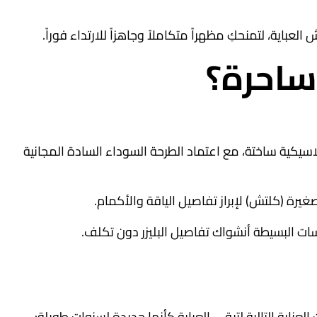
ية، لتمنحكِ مظهراً متكاملاً وجاهزاً للارتداء فوراً.
ساحرة؟
سيكية ساختة، مع اعتماد الطرحة السوداء السادة المجانية
غيرة (كلتش) لإبراز تفاصيل الياقة والأكمام.
ت البسيطة أنشواك تفاصيل البليزر دون تكلف.
ناية التالية لتبقى العباية كأنها جديدة لسنوات طويلة: