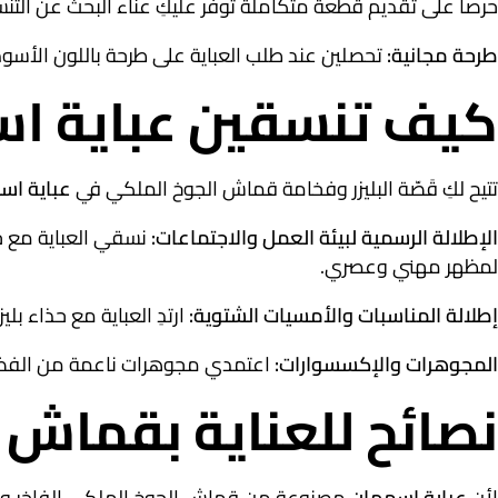
حرصاً على تقديم قطعة متكاملة توفر عليكِ عناء البحث عن التن
طرحة مجانية:
تحصلين عند طلب العباية على طرحة باللون الأسود س
كيف تنسقين عباية اس
تتيح لكِ قَصّة البليزر وفخامة قماش الجوخ الملكي في
عباية اس
الإطلالة الرسمية لبيئة العمل والاجتماعات:
نسقي العباية مع حذ
لمظهر مهني وعصري.
إطلالة المناسبات والأمسيات الشتوية:
ارتدِ العباية مع حذاء ب
المجوهرات والإكسسوارات:
اعتمدي مجوهرات ناعمة من الفضة أ
نصائح للعناية بقماش 
لأن
عباية اسمهان
مصنوعة من قماش الجوخ الملكي الفاخر ومزودة 