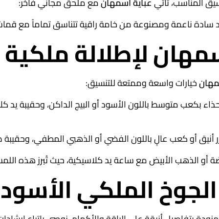
سيق المناسب، تأتي
عباية اسمهان
مع ملحق مجاني فاخر:
ادة ناعمة ومصنوعة من خامة راقية تتناسق تماماً مع قماش العبا
مهان لإطلالة ملكية 
مهان
خيارات واسعة وممتعة للتنسيق:
اء بكعب متوسط باللون الأسود أو البيج الداكن، وحقيبة يد كلا
ليزر أنيق أو كعب عالٍ باللون الفضي أو الذهبي المطفي، وحقيبة ص
و الذهب الأبيض مع ساعة يد كلاسيكية، حيث تُبرز هذه اللمسا
الجوخ الملكي الأسود
بتفاصيل أنيقة على الياقة والأكمام، نوصي باتباع إرشادات الع