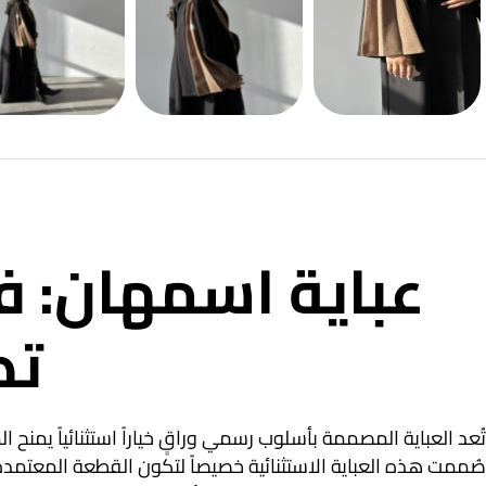
عباية اسمهان: ف
تص
تُعد العباية المصممة بأسلوب رسمي وراقٍ خياراً استثنائياً يمنح ا
صُممت هذه العباية الاستثنائية خصيصاً لتكون القطعة المعتمدة 