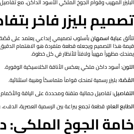
البليزر المهيب وقوام الجوخ الملكي الأسود الداكن، مع تفاصيل
تصميم بليزر فاخر بتفا
تتألق
عباية اسمهان
بأسلوب تصميمي إبداعي يعتمد على قَصّة (ا
قيمة هذا التصميم ويجعله قطعة متفردة هو الاهتمام الدقيق ب
يمنحكِ مظهراً مهيباً ولافتاً للأنظار في كل خطوة.
اللون:
أسود داكن ملكي يعكس الأناقة الكلاسيكية الوقورة.
القَصّة:
بليزر رسمية تمنحكِ قواماً متماسكاً وهيبة استثنائية.
التفاصيل:
تفاصيل جمالية متقنة ومحددة على الياقة والأكمام لت
الطابع العام:
قطعة تجمع ببراعة بين الرسمية العصرية، الدفء، وا
خامة الجوخ الملكي: 