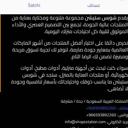
عساف
Satchi
يقدم
شوبس ستيشن
مجموعة متنوعة ومختارة بعناية من
المنتجات عالية الجودة، تجمع بين التصميم العصري والأداء
الموثوق لتلبية كل احتياجات منزلك اليومية.
نحرص دائمًا على اختيار أفضل المنتجات من أشهر الماركات
العالمية بمعايير جودة صارمة، لنوفر لك تجربة تسوق مريحة
ومميزة تضمن لك الرضا التام.
سواء كنت تبحث عن أجهزة منزلية، أدوات مطبخ، أدوات
كهربائية، أو منتجات العناية بالمنزل، ستجد في شوبس
ستيشن ما يناسب ذوقك واحتياجاتك بأسعار تنافسية وجودة
لا تُضاهى.
المملكة العربية السعودية / جدة / مشرفة
هاتف : 966593892260+
واتس : 966593892260+
بريد الكتروني:
info@shopsstation.com