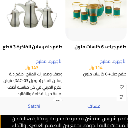
طقم جيك+ 6 كاسات ملون
طقم دلة رسلان الفاخرة 3 قطع
الأجهزة
,
مطبخ
الأجهزة
,
مطبخ
143
114
طقم جيك+ 6 كاسات ملون
وصف ومميزات المنتج : طقم دلة
رسلان الفاخر (موديل DAC-03)عنوان
الكرم العربي في كل مناسبة أضف
لمسة من الفخامة والتقاليد
عساف
Satchi
يقدم
شوبس ستيشن
مجموعة متنوعة ومختارة بعناية من
المنتجات عالية الجودة، تجمع بين التصميم العصري والأداء