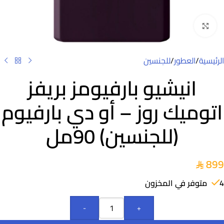
Click to enlarge
الرئيسية
/
العطور
/
للجنسين
انيشيو بارفيومز بريفز
اتوميك روز – أو دي بارفيوم
(للجنسين) 90مل
899
4 متوفر في المخزون
-
+