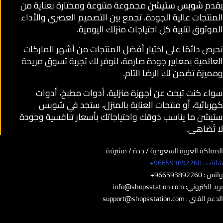
يقدم
شوبس ستيشن
مجموعة متنوعة ومختارة بعناية من
المنتجات عالية الجودة، تجمع بين التصميم العصري والأداء
الموثوق لتلبية كل احتياجات منزلك اليومية.
نحرص دائمًا على اختيار أفضل المنتجات من أشهر الماركات
العالمية بمعايير جودة صارمة، لنوفر لك تجربة تسوق مريحة
ومميزة تضمن لك الرضا التام.
سواء كنت تبحث عن أجهزة منزلية، أدوات مطبخ، أدوات
كهربائية، أو منتجات العناية بالمنزل، ستجد في شوبس
ستيشن ما يناسب ذوقك واحتياجاتك بأسعار تنافسية وجودة
لا تُضاهى.
المملكة العربية السعودية / جدة / مشرفة
هاتف : 966593892260+
واتس : 966593892260+
بريد الكتروني:
info@shopsstation.com
الدعم الفني :
support@shopsstation.com