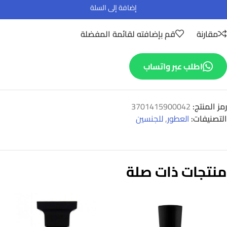
إضافة إلى السلة
مقارنة
قم بإضافته لقائمة المفضلة
اطلب عبر واتساب
رمز المنتج:
3701415900042
التصنيفات:
العطور
,
للجنسين
منتجات ذات صلة