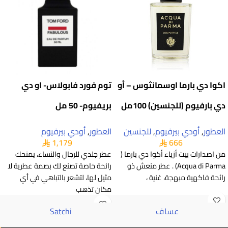
اكوا دي بارما اوسمانثوس – أو
توم فورد فابولاس- او دي
دي بارفيوم (للجنسين) 100مل
بريفيوم- 50 مل
العطور
,
أودي بيرفيوم
,
للجنسين
العطور
,
أودي بيرفيوم
1,179
666
من اصدارات بيت أزياء أكوا دي بارما (
عطر جلدي للرجال والنساء، يمنحك
Acqua di Parma) . عطر منعش ذو
رائحة خاصة تصنع لك بصمة عطرية لا
رائحة فاكهية مبهجة، غنية ،
مثيل لها، لتشعر بالتباهي في أي
مكان تذهب
عساف
Satchi