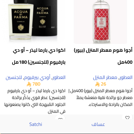
أجوا هوم معطر المنزل (بيور)
اكوا دي بارما ليذر – أو دي
400مل
بارفيوم (للجنسين) 180مل
العطور
,
معطر المنزل
العطور
,
أودي بيرفيوم
,
للجنسين
780
26
أجوا هوم معطر المنزل (بيور) 400مل |
اكوا دي بارما ليذر – أو دي بارفيوم
معطر جو برائحة نقية منعشة يملأ
(للجنسين) عطر قوي يذَكِّر برائحة
المكان بالراحة والاسترخاء.
الجلود المُبهجة التي كانوا يصنعونها
في المنزل
عساف
Satchi