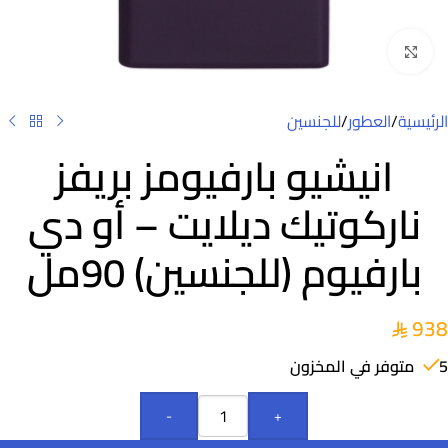
Click to enlarge
الرئيسية
/
العطور
/
للجنسين
انيشيو بارفيومز بريفز
ناركوتيك ديلايت – أو دي
بارفيوم (للجنسين) 90مل
938
5 متوفر في المخزون
-
+