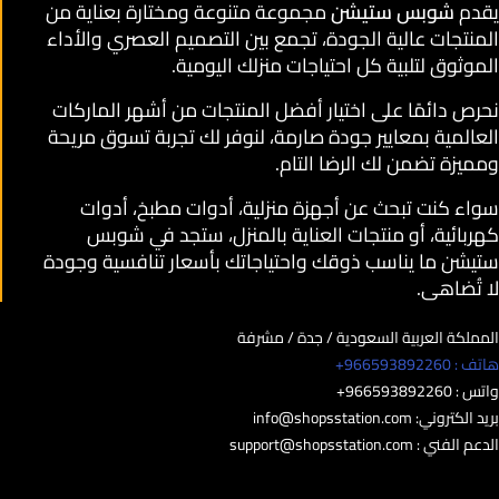
يقدم
شوبس ستيشن
مجموعة متنوعة ومختارة بعناية من
المنتجات عالية الجودة، تجمع بين التصميم العصري والأداء
الموثوق لتلبية كل احتياجات منزلك اليومية.
نحرص دائمًا على اختيار أفضل المنتجات من أشهر الماركات
العالمية بمعايير جودة صارمة، لنوفر لك تجربة تسوق مريحة
ومميزة تضمن لك الرضا التام.
سواء كنت تبحث عن أجهزة منزلية، أدوات مطبخ، أدوات
كهربائية، أو منتجات العناية بالمنزل، ستجد في شوبس
ستيشن ما يناسب ذوقك واحتياجاتك بأسعار تنافسية وجودة
لا تُضاهى.
المملكة العربية السعودية / جدة / مشرفة
هاتف : 966593892260+
واتس : 966593892260+
بريد الكتروني:
info@shopsstation.com
الدعم الفني :
support@shopsstation.com