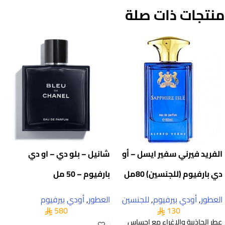
منتجات ذات صلة
الفريد فيرني سفير ايسل – أو
شانيل – بلو دي – او دي
دي بارفيوم (للجنسين) 80مل
بارفيوم – 50 مل
العطور
,
أودي بيرفيوم
,
للجنسين
العطور
,
أودي بيرفيوم
580
130
عطر الجاذبية والإغراء مع احساس