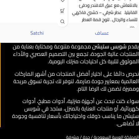
بالانتعاش مع عبق اللافندر ودفئ
الفانيليا. عطر شرقي – خشبي فاكهي
للنساء والرجال . تتوج قمة العطر
عساف
Satchi
يقدم
شوبس ستيشن
مجموعة متنوعة ومختارة بعناية من
المنتجات عالية الجودة، تجمع بين التصميم العصري والأداء
الموثوق لتلبية كل احتياجات منزلك اليومية.
نحرص دائمًا على اختيار أفضل المنتجات من أشهر الماركات
العالمية بمعايير جودة صارمة، لنوفر لك تجربة تسوق مريحة
ومميزة تضمن لك الرضا التام.
سواء كنت تبحث عن أجهزة منزلية، أدوات مطبخ، أدوات
كهربائية، أو منتجات العناية بالمنزل، ستجد في شوبس
ستيشن ما يناسب ذوقك واحتياجاتك بأسعار تنافسية وجودة
لا تُضاهى.
المملكة العربية السعودية / جدة / مشرفة