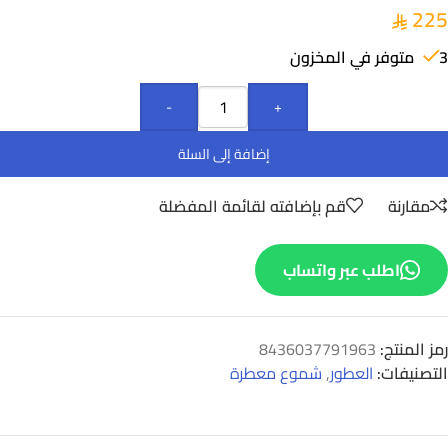
225
3 متوفر في المخزون
-
+
إضافة إلى السلة
مقارنة
قم بإضافته لقائمة المفضلة
اطلب عبر واتساب
رمز المنتج:
8436037791963
التصنيفات:
العطور
,
شموع معطرة