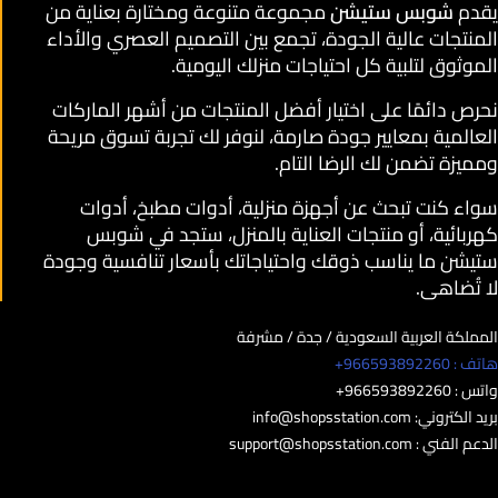
يقدم
شوبس ستيشن
مجموعة متنوعة ومختارة بعناية من
المنتجات عالية الجودة، تجمع بين التصميم العصري والأداء
الموثوق لتلبية كل احتياجات منزلك اليومية.
نحرص دائمًا على اختيار أفضل المنتجات من أشهر الماركات
العالمية بمعايير جودة صارمة، لنوفر لك تجربة تسوق مريحة
ومميزة تضمن لك الرضا التام.
سواء كنت تبحث عن أجهزة منزلية، أدوات مطبخ، أدوات
كهربائية، أو منتجات العناية بالمنزل، ستجد في شوبس
ستيشن ما يناسب ذوقك واحتياجاتك بأسعار تنافسية وجودة
لا تُضاهى.
المملكة العربية السعودية / جدة / مشرفة
هاتف : 966593892260+
واتس : 966593892260+
بريد الكتروني:
info@shopsstation.com
الدعم الفني :
support@shopsstation.com