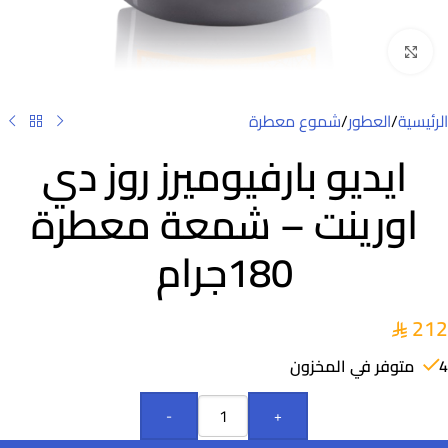
Click to enlarge
الرئيسية
/
العطور
/
شموع معطرة
ايديو بارفيوميرز روز دي
اورينت – شمعة معطرة
180جرام
212
4 متوفر في المخزون
-
+