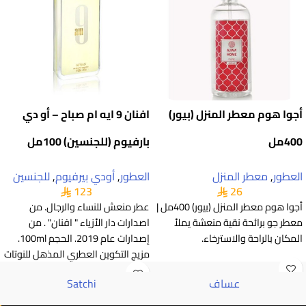
أجوا هوم معطر المنزل (بيور)
افنان 9 ايه ام صباح – أو دي
400مل
بارفيوم (للجنسين) 100مل
العطور
,
معطر المنزل
العطور
,
أودي بيرفيوم
,
للجنسين
123
26
أجوا هوم معطر المنزل (بيور) 400مل |
عطر منعش للنساء والرجال. من
معطر جو برائحة نقية منعشة يملأ
اصدارات دار الأزياء " افنان" . من
المكان بالراحة والاسترخاء.
إصدارات عام 2019. الحجم 100ml.
مزيج التكوين العطري المذهل للنوتات
العليا من الكباد
عساف
Satchi