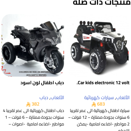
منتجات ذات صلة
Car kids electronic 12 volt.
دباب اطفال لون اسود
الألعاب
,
سيارات كهربائية
الألعاب
,
دباب
382
683
سيارة اطفال كهربائية الى عمر تقريبا
دباب اطفال كهربائية الى عمر تقريبا 4
6 سنوات بجودة ممتازة – 12 فولت –
سنوات بجودة ممتازة – 6 فولت – 1
2 مواطير -اضاءه امامية -يمكن
مواطير -اضاءه امامية -اصوات –
التحكم