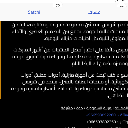
عساف
Satchi
يقدم
شوبس ستيشن
مجموعة متنوعة ومختارة بعناية من
المنتجات عالية الجودة، تجمع بين التصميم العصري والأداء
الموثوق لتلبية كل احتياجات منزلك اليومية.
نحرص دائمًا على اختيار أفضل المنتجات من أشهر الماركات
العالمية بمعايير جودة صارمة، لنوفر لك تجربة تسوق مريحة
ومميزة تضمن لك الرضا التام.
سواء كنت تبحث عن أجهزة منزلية، أدوات مطبخ، أدوات
كهربائية، أو منتجات العناية بالمنزل، ستجد في شوبس
ستيشن ما يناسب ذوقك واحتياجاتك بأسعار تنافسية وجودة
لا تُضاهى.
المملكة العربية السعودية / جدة / مشرفة
هاتف : 966593892260+
واتس : 966593892260+