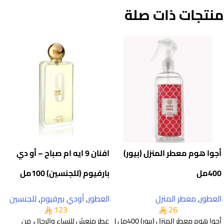
منتجات ذات صلة
أجوا هوم معطر المنزل (بيور)
افنان 9 ايه ام صباح – أو دي
400مل
بارفيوم (للجنسين) 100مل
العطور
,
معطر المنزل
العطور
,
أودي بيرفيوم
,
للجنسين
123
26
أجوا هوم معطر المنزل (بيور) 400مل |
عطر منعش للنساء والرجال. من