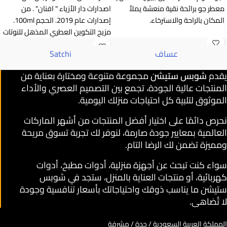
معطر جو برائحة نقية منعشة يملأ
اصدارات دار الأزياء " افنان" . من
المكان بالراحة والاسترخاء.
إصدارات عام 2019. الحجم 100ml.
مزيج التكوين العطري المذهل للنوتات
العليا من الكباد
عساف
Satchi
يقدم
شوبس ستيشن
مجموعة متنوعة ومختارة بعناية من
المنتجات عالية الجودة، تجمع بين التصميم العصري والأداء
الموثوق لتلبية كل احتياجات منزلك اليومية.
نحرص دائمًا على اختيار أفضل المنتجات من أشهر الماركات
العالمية بمعايير جودة صارمة، لنوفر لك تجربة تسوق مريحة
ومميزة تضمن لك الرضا التام.
سواء كنت تبحث عن أجهزة منزلية، أدوات مطبخ، أدوات
كهربائية، أو منتجات العناية بالمنزل، ستجد في شوبس
ستيشن ما يناسب ذوقك واحتياجاتك بأسعار تنافسية وجودة
لا تُضاهى.
المملكة العربية السعودية / جدة / مشرفة