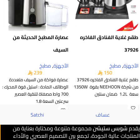
طقم غلاية الفنادق الفاخره
عصارة المطبخ الحديثة من
37926
السيف
الأجهزة
,
مطبخ
الأجهزة
,
مطبخ
239
150
طقم غلاية الفنادق الفاخره 37926
عصارة فواكة من السيف متعددة
من شركة NEEHOON بقوة 1350W
الوظائف المادة : استيل قوة المحرك :
سعة 1.2L ضمان سنتين
700 واط مصفاة لتنقية العصير
سرعتين السعة 1.8
عساف
Satchi
يقدم
شوبس ستيشن
مجموعة متنوعة ومختارة بعناية من
المنتجات عالية الجودة، تجمع بين التصميم العصري والأداء